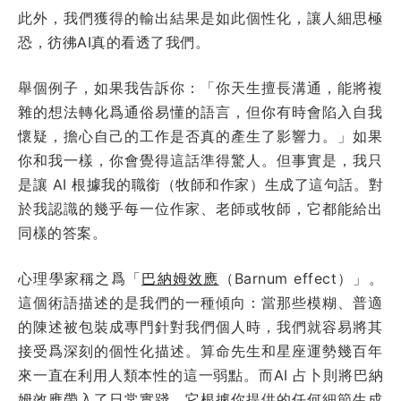
此外，我們獲得的輸出結果是如此個性化，讓人細思極
恐，彷彿AI真的看透了我們。
舉個例子，如果我告訴你：「你天生擅長溝通，能將複
雜的想法轉化爲通俗易懂的語言，但你有時會陷入自我
懷疑，擔心自己的工作是否真的產生了影響力。」如果
你和我一樣，你會覺得這話準得驚人。但事實是，我只
是讓 AI 根據我的職銜（牧師和作家）生成了這句話。對
於我認識的幾乎每一位作家、老師或牧師，它都能給出
同樣的答案。
心理學家稱之爲「
巴納姆效應
（Barnum effect）」。
這個術語描述的是我們的一種傾向：當那些模糊、普適
的陳述被包裝成專門針對我們個人時，我們就容易將其
接受爲深刻的個性化描述。算命先生和星座運勢幾百年
來一直在利用人類本性的這一弱點。而AI 占卜則將巴納
姆效應帶入了日常實踐。它根據你提供的任何細節生成