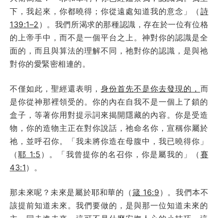
下，我起來，你都曉得；你從遠處知道我的意念」（
詩
139:1–2
）。我們所渴求的那種認識，存在於一位有位格
的上帝手中，而不是一個平台之上。神對你的認識是全
面的，而且與算法的理解不同，祂對你的認識，是與祂
對你的愛緊密相連的。
不僅如此，聖經還表明，
身份首先不是你去發現的，
而
是你從神那裡領受的。你的內在自我不是一個上了鎖的
盒子，等著你用對提示詞來揭開隱藏的內容。你是受造
物，你的造物主正在對你說話，祂命名你，宣稱你屬於
祂，並呼召你。「我未將你造在母腹中，我已曉得你」
（
耶 1:5
）。「我曾提你的名召你，你是屬我的」（
賽
43:1
）。
那未來呢？未來是屬於耶和華的（
箴 16:9
）。我們本不
該提前知道未來。我們要做的，是與那一位知道未來的