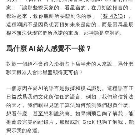
家：「讓那些觀天象的，看星宿的，在月朔說預言的，
都站起來，救你脫離所要臨到你的事」（
賽 47:13
）。
這種嘲諷不是因爲想要預知未來是錯的，而是因爲星辰
根本無法兌現它們所承諾的東西。那神諭是空洞的。
爲什麼 AI 給人感覺不一樣？
對於一個絕不會踏入沿街占卜店半步的人來說，爲什麼
聊天機器人會比星盤顯得更可信？
一個原因在於AI的語言是數據和模式識別。這種語言正
日益成爲我們文化所信任的語言。例如，我們篤信算法
的天才。我們親眼見證了算法如何預測我們想買什麼、
想看什麼，甚至想和誰約會。如果網飛足夠了解我，能
推薦最完美的紀錄片，那麼或許 Grok 也夠了解我，能
揭示我的命運。