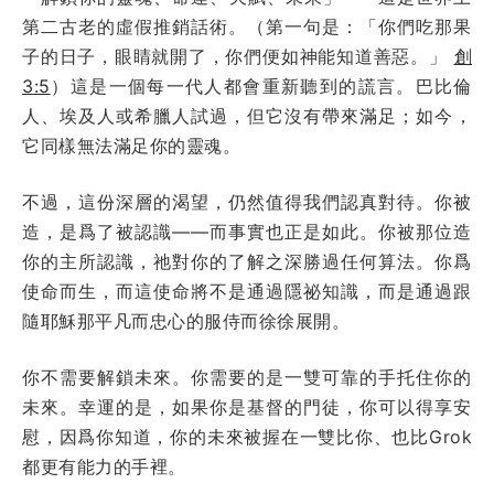
第二古老的虛假推銷話術。（第一句是：「你們吃那果
子的日子，眼睛就開了，你們便如神能知道善惡。」
創
3:5
）這是一個每一代人都會重新聽到的謊言。巴比倫
人、埃及人或希臘人試過，但它沒有帶來滿足；如今，
它同樣無法滿足你的靈魂。
不過，這份深層的渴望，仍然值得我們認真對待。你被
造，是爲了被認識——而事實也正是如此。你被那位造
你的主所認識，祂對你的了解之深勝過任何算法。你爲
使命而生，而這使命將不是通過隱祕知識，而是通過跟
隨耶穌那平凡而忠心的服侍而徐徐展開。
你不需要解鎖未來。你需要的是一雙可靠的手托住你的
未來。幸運的是，如果你是基督的門徒，你可以得享安
慰，因爲你知道，你的未來被握在一雙比你、也比Grok
都更有能力的手裡。