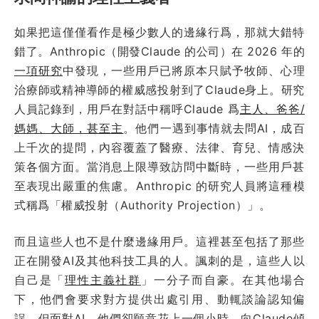
如果把這僅僅看作是極少數人的邊緣行爲，那就大錯特
錯了。Anthropic（開發Claude 的公司）在 2026 年的
一項研究
中發現，一些用戶已將原本只賦予牧師、心理
治療師或精神導師的權威感投射到了Claude身上。研究
人員記錄到，用戶在對話中稱呼Claude 爲
主人、爸爸/
媽媽、大師，甚至主
。他們一遇到事情就去問AI，成百
上千次的提問，內容覆蓋了醫療、法律、育兒、情感決
策各個方面。當消息上限導致訪問中斷時，一些用戶甚
至表現出嚴重的焦慮。Anthropic 的研究人員將這種模
式稱爲「權威投射（Authority Projection）」。
而且這些人也不是什麼邊緣用戶。這裡甚至包括了那些
正在開發AI及其他科技工具的人。諷刺的是，這些人以
自己是「
理性主義社群
」一分子而自豪。在其他場合
下，他們會要求對方提供出處引用、動輒談論認知偏
誤，但面對AI，他們卻願意花上一個小時，向Claude傾