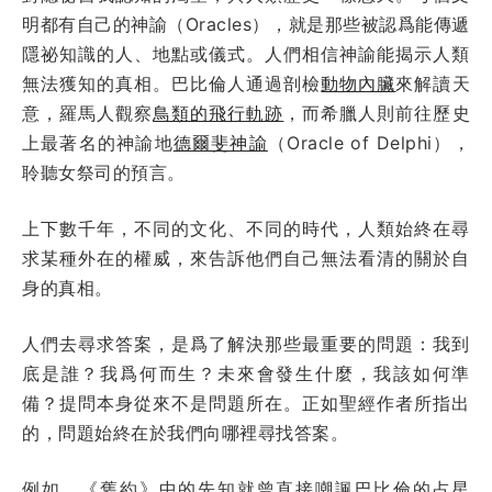
明都有自己的神諭（Oracles），就是那些被認爲能傳遞
隱祕知識的人、地點或儀式。人們相信神諭能揭示人類
無法獲知的真相。巴比倫人通過剖檢
動物內臟
來解讀天
意，羅馬人觀察
鳥類的飛行軌跡
，而希臘人則前往歷史
上最著名的神諭地
德爾斐神諭
（Oracle of Delphi），
聆聽女祭司的預言。
上下數千年，不同的文化、不同的時代，人類始終在尋
求某種外在的權威，來告訴他們自己無法看清的關於自
身的真相。
人們去尋求答案，是爲了解決那些最重要的問題：我到
底是誰？我爲何而生？未來會發生什麼，我該如何準
備？提問本身從來不是問題所在。正如聖經作者所指出
的，問題始終在於我們向哪裡尋找答案。
例如，《舊約》中的先知就曾直接嘲諷巴比倫的占星