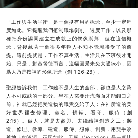
「工作與生活平衡」是一個挺有用的概念，至少一定程
度如此。它提醒我們抵制職場剝削、過度工作，以及那
種把身份認同建立在成就上的偶像崇拜。但在這個概
念，背後藏著一個很多年輕人不知不覺就接受了的前
提。這前提就是，工作不算生活，生活只在下班後才開
始。只是，對基督徒而言，這幅圖景未免太過狹小，因
爲人乃是按神的形像所造（
創 1:26-28
）。
聖經告訴我們：工作雖不是人生的全部，卻也是人之爲
人不可或缺的一部分。早在人需要汗流滿面才能餬口之
前，神就已經把受造物的職責交給了人：在神所造的美
好世界裡去修理、命名、耕耘、看守、服侍（
創
2:15
）。做人，就是去參與、去繼續神創造之工：製
造、修理、教導、建造、服侍、想像、創新，用雙手改
善地上的資源。正因如此，天職（Vocation）是一個比