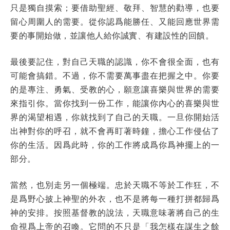
只是獨自摸索；要借助聖經、敬拜、智慧的勸導，也要
留心周圍人的需要。從你認爲能勝任、又能回應世界需
要的事開始做，並讓他人給你誠實、有建設性的回饋。
最後要記住，對自己天職的認識，你不會很全面，也有
可能會搞錯。不過，你不需要萬事盡在把握之中。你要
的是專注、勇氣、受教的心，願意讓喜樂與世界的需要
來指引你。當你找到一份工作，能讓你內心的喜樂與世
界的渴望相遇，你就找到了自己的天職。一旦你開始活
出神對你的呼召，就不會再盯著時鐘，擔心工作侵佔了
你的生活。因爲此時，你的工作將成爲你爲神擺上的一
部分。
當然，也別走另一個極端。忠於天職不等於工作狂，不
是爲野心披上神聖的外衣，也不是將每一種打拼都歸爲
神的安排。按照基督教的說法，天職意味著將自己的生
命視爲上帝的召喚。它問的不只是「我怎樣在謀生之餘