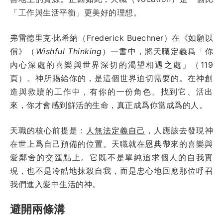
「工作與生活平衡」更美好的理想。
弗雷德里克·比希納（Frederick Buechner）在《如願以
償》（
Wishful Thinking
）一書中，將天職定義爲「你
內心深處的喜樂與世界深切的渴望相遇之處」（119
頁）。神所賜給你的，是這個世界迫切需要的。在神創
造與救贖的工作中，有你的一份角色。找到它、活出
來，你才會感到鮮活的生命，真正成爲你當成爲的人。
天職的核心前提是：
人無法定義自己
，人應該去發現神
在世上爲自己預備的位置。天職就在恩典帶來的喜樂與
愛鄰舍的交匯點上。它既不是單純追求個人的自我實
現，也不是冷酷地抹殺自我，而是忠心地回應那位呼召
我們進入愛中生活的神。
避開兩條溝