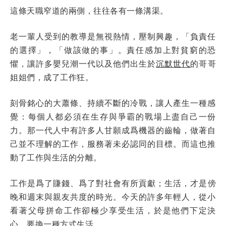
這條天職窄道的兩側，往往各有一條溝渠。
老一輩人受到的教導是無視熱情，壓制興趣，「負責任
的選擇」，「做該做的事」。責任感加上對貧窮的恐
懼，讓許多嬰兒潮一代以及他們出生於
沉默世代
的哥哥
姐姐們，成了工作狂。
刻骨銘心的大蕭條、持續不斷的冷戰，讓人產生一種感
覺：每個人都必須在生存與爭霸的戰場上盡自己一份
力。那一代人中有許多人甘願成爲機器的齒輪，做著自
己並不理解的工作，服務著未必認同的目標。而這也推
動了工作與生活的分離。
工作是爲了賺錢、爲了對社會有所貢獻；生活，才是傍
晚和週末與親友共度的時光。今天的許多年輕人，從小
看著父母拼命工作卻極少享受生活，於是他們下定決
心，要換一種方式生活。