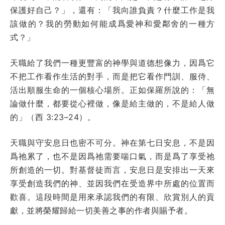
保護好自己？」，還有：「我向誰負責？什麼工作是我
該做的？我的勞動如何能成爲愛神和愛鄰舍的一種方
式？」
天職給了我們一種更豐富的神學與道德想像力，因爲它
不把工作看作生活的對手，而是把它看作門訓、服侍、
活出順服生命的一個核心場所。正如保羅所說的：「無
論做什麼，都要從心裡做，像是給主做的，不是給人做
的」（西 3:23–24）。
天職與守安息日也密不可分。神在第七日安息，不是因
爲祂累了，也不是因爲祂需要喘口氣，而是爲了享受祂
所創造的一切。對基督徒而言，安息日是安排出一天來
享受創造我們的神、並因我們在受造界中所處的位置而
歡喜。這段時間是用來承認我們的有限、欣賞別人的貢
獻，並將榮耀歸給一切美善之事的作者與賜予者。