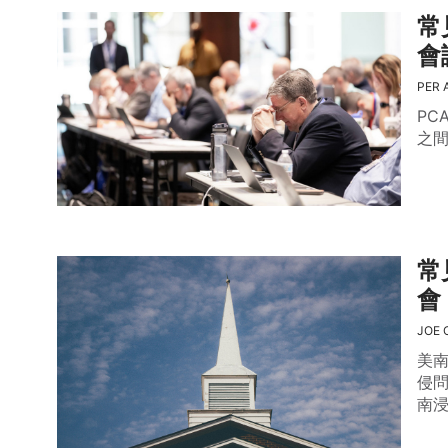
常
會
PER 
PC
之
常
會
JOE 
美
侵
南