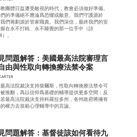
宗教團體日益遭受敵視的時代，教會必須做好準備。
我們的準備絕不應淪爲恐懼或敵意。我們守護源於
，我們籌劃源於管家職責。我們深信，最終我們的安
掌握在永不打盹、永不睡覺的那一位手中（詩
:4）。
見問題解答：美國最高法院審理言
自由與性取向轉換療法禁令案
CARTER
果最高法院裁決支持柴爾斯，性取向轉換療法禁令可
會被推翻，爲以信仰爲基礎的輔導提供更多空間；反
，若最高法院裁決支持科羅拉多州，各州政府將擁有
大的權力去規範心理輔導中的言論。
見問題解答：基督徒該如何看待九