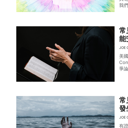
我
常
能
JOE 
美國
Co
爭
常
發
JOE 
有