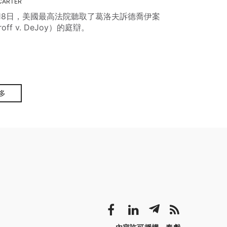
CARTER
18日，美國最高法院聽取了葛洛夫訴德喬伊案
off v. DeJoy）的庭辯。
多