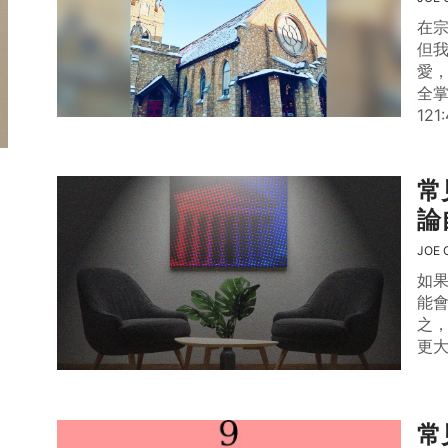
在
但
愛
全
121
常
論
JOE 
如
能
之
更
常