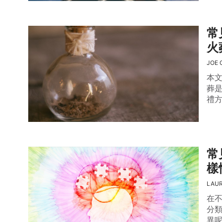
常
火
JOE 
本
葬
禮
常
樣
LAUR
在
分
異