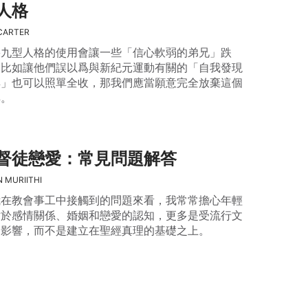
人格
CARTER
果九型人格的使用會讓一些「信心軟弱的弟兄」跌
，比如讓他們誤以爲與新紀元運動有關的「自我發現
具」也可以照單全收，那我們應當願意完全放棄這個
具。
督徒戀愛：常見問題解答
N MURIITHI
我在教會事工中接觸到的問題來看，我常常擔心年輕
對於感情關係、婚姻和戀愛的認知，更多是受流行文
的影響，而不是建立在聖經真理的基礎之上。