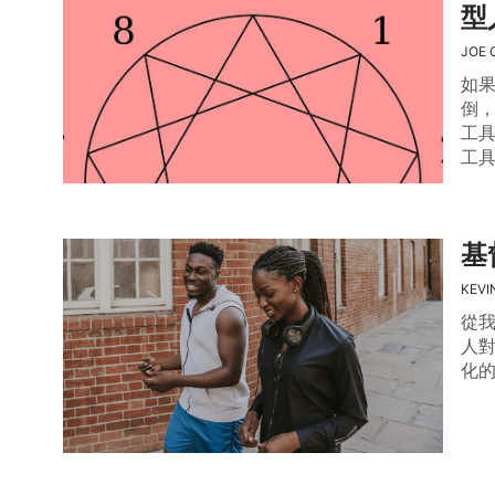
型
JOE 
如
倒
工
工
基
KEVI
從
人
化