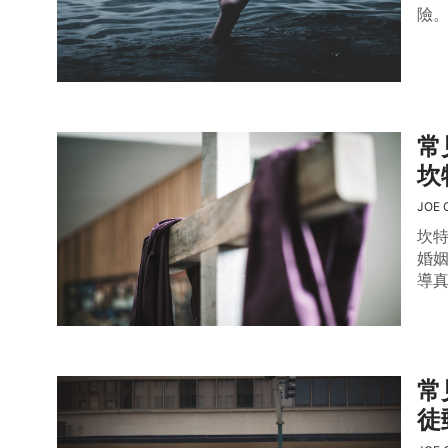
險
常
坎
JOE 
坎
婚
導
常
徒