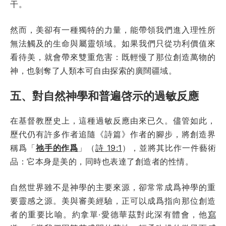
干。
然而，美卻有一種獨特的力量，能帶領我們進入理性所
無法觸及的生命與屬靈領域。如果我們只從功利價值來
看待美，就會帶來雙重危害：既輕慢了那位創造萬物的
神，也剝奪了人類本可自由探索的廣闊疆域。
五、對自然神學和普遍啓示的過敏反應
在基督教歷史上，這種過敏反應由來已久。儘管如此，
歷代仍有許多作者追隨《詩篇》作者的腳步，將創造界
稱爲「
祂手的作爲
」（
詩 19:1
），並將其比作一件藝術
品：它本身是美的，同時也表達了創造者的性情。
自然世界雖不是神學的主要來源，卻常常成爲神學的重
要靈感之源。美與審美經驗，正可以成爲指向那位創造
者的重要比喻。約拿單·愛德華茲對此深有體會，他
寫