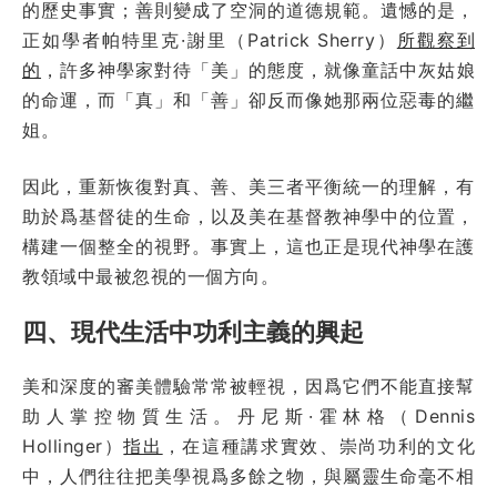
的歷史事實；善則變成了空洞的道德規範。遺憾的是，
正如學者帕特里克·謝里（Patrick Sherry）
所觀察到
的
，許多神學家對待「美」的態度，就像童話中灰姑娘
的命運，而「真」和「善」卻反而像她那兩位惡毒的繼
姐。
因此，重新恢復對真、善、美三者平衡統一的理解，有
助於爲基督徒的生命，以及美在基督教神學中的位置，
構建一個整全的視野。事實上，這也正是現代神學在護
教領域中最被忽視的一個方向。
四、現代生活中功利主義的興起
美和深度的審美體驗常常被輕視，因爲它們不能直接幫
助人掌控物質生活。丹尼斯·霍林格（Dennis
Hollinger）
指出
，在這種講求實效、崇尚功利的文化
中，人們往往把美學視爲多餘之物，與屬靈生命毫不相