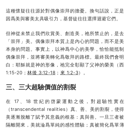
這種懷疑往往源於對偶像崇拜的擔憂。換句話說，正是
因爲美與審美太具吸引力，基督徒往往選擇迴避它們。
但神從未禁止我們欣賞美、創造美，祂所禁止的，是去
「崇拜」美。偶像崇拜本質上是內心的問題，而不是美
本身的問題。事實上，以神爲中心的美學，恰恰能抵制
偶像崇拜，並將審美轉化爲敬拜的路標。最終我們會明
白：耶穌就是神的形像，祂完全彰顯了父神的榮美（西
1:15-20；
林後 3:12-18
；
來 1:2-3
）。
三、三大超驗價值的割裂
在 17、18 世紀的啓蒙運動之後，對超驗性實在
（transcendental realities）真、善、美的割裂，使得
美逐漸脫離了賦予其意義的根基：真與善。一旦三者被
隔離開來，美就淪爲單純的感性體驗；真被簡化爲單薄