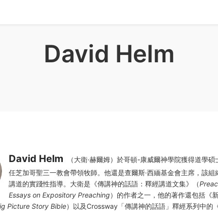
David Helm
David Helm
（大衛·赫爾姆）於哥頓-康威爾神學院獲得道學碩
任芝加哥聖三一教會帶領牧師。他還是查爾斯·西緬基金會主席，該組
講道的實踐性指導。大衛是《傳講神的話語：釋經講道文集》（
Preac
Essays on Expository Preaching
）的作者之一，他的著作還包括《
g Picture Story Bible
）以及Crossway「傳講神的話語」釋經系列中的
》。