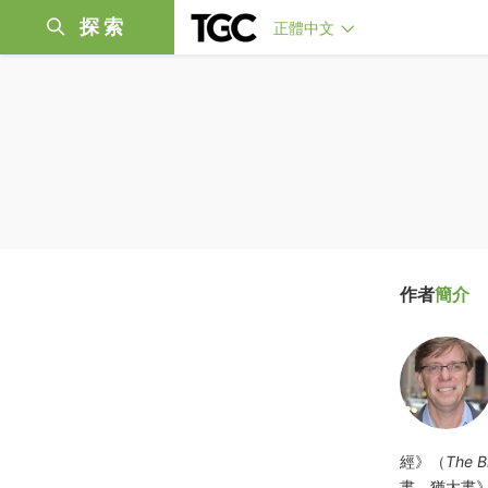
探索
正體中文
作者
簡介
經》（
The Bi
書、猶大書