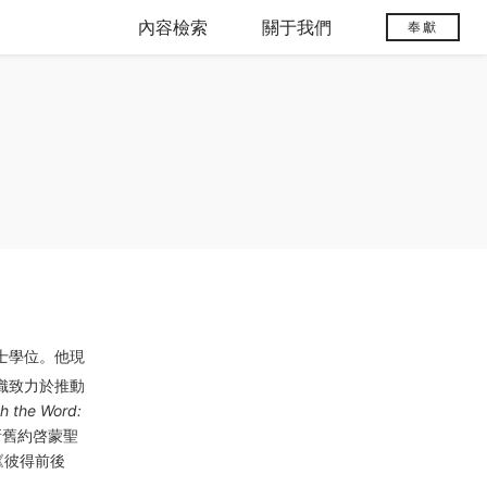
內容檢索
關于我們
奉獻
士學位。他現
織致力於推動
h the Word:
新舊約啓蒙聖
《彼得前後