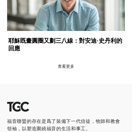
耶穌既畫圓圈又劃三八線：對安迪·史丹利的
回應
查看更多
福音聯盟的存在是爲了裝備下一代信徒，牧師和教會
領袖，以塑造圍繞福音的生活和事工。