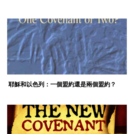
耶穌和以色列：一個盟約還是兩個盟約？