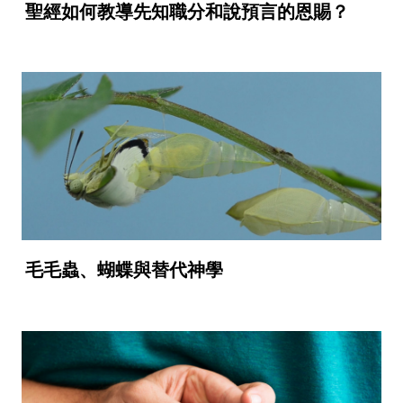
聖經如何教導先知職分和說預言的恩賜？
毛毛蟲、蝴蝶與替代神學