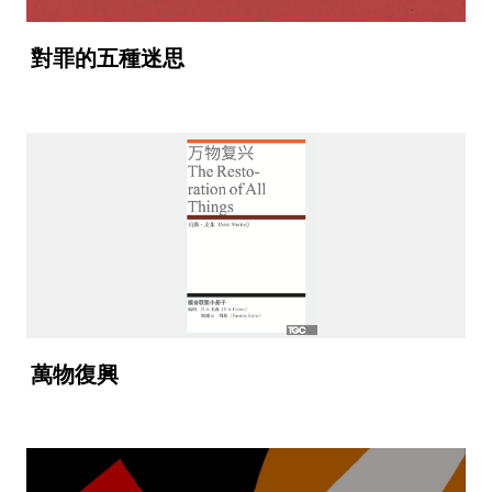
對罪的五種迷思
萬物復興