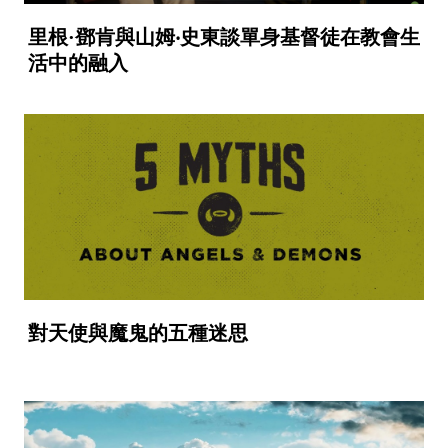
里根·鄧肯與山姆‧史東談單身基督徒在教會生
活中的融入
對天使與魔鬼的五種迷思