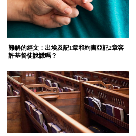
難解的經文：出埃及記1章和約書亞記2章容
許基督徒說謊嗎？