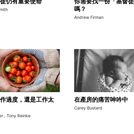
徒仍有重要使命
你需要找一份「基督徒
嗎？
mith
Andrew Firman
作過度，還是工作太
在產房的痛苦呻吟中
Carey Bustard
er
,
Tony Reinke