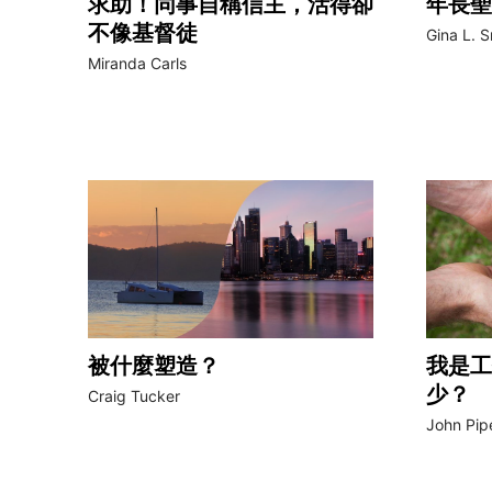
求助！同事自稱信主，活得卻
年長聖
不像基督徒
Gina L. S
Miranda Carls
被什麼塑造？
我是工
少？
Craig Tucker
John Pip