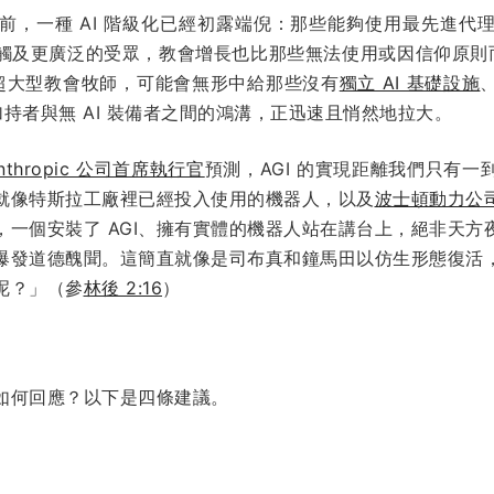
前，一種 AI 階級化已經初露端倪：那些能夠使用最先進代
觸及更廣泛的受眾，教會增長也比那些無法使用或因信仰原則而拒
的超大型教會牧師，可能會無形中給那些沒有
獨立 AI 基礎設施
加持者與無 AI 裝備者之間的鴻溝，正迅速且悄然地拉大。
nthropic 公司首席執行官
預測，AGI 的實現距離我們只有
就像特斯拉工廠裡已經投入使用的機器人，以及
波士頓動力公
，一個安裝了 AGI、擁有實體的機器人站在講台上，絕非天方
爆發道德醜聞。這簡直就像是司布真和鐘馬田以仿生形態復活
呢？」（參
林後 2:16
）
如何回應？以下是四條建議。