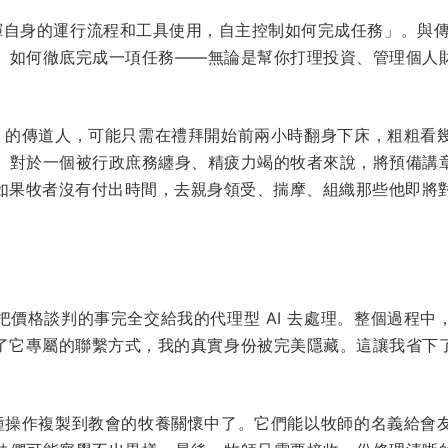
自身的運行流程和工具使用，自主控制如何完成任務」。與傳統的 
、如何徹底完成一項任務——無論是幫你打理投資、管理個人
AI 的傳道人，可能只需在禮拜開始前兩小時翻身下床，粗粗看
。對於一個被行政庶務纏身、精疲力竭的牧者來說，將預備講
，如果牧者沒有付出時間，去親身領受、揣摩、組織那些他即將
把價格談判的事完全交給我的代理型 AI 去處理。整個過程中
理使用了它專屬的聯繫方式，我的真實身份被完美隱藏。這讓我省下了
將這種操作複製到教會的牧養關懷中了。它們能以牧師的名義給會