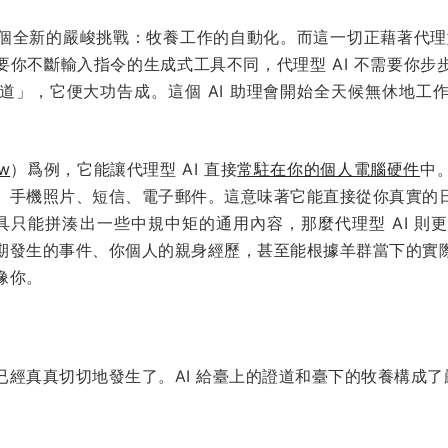
個全新的嚴峻挑戰：牧養工作的自動化。而這一切正藉著代理型
i 這種需要你不斷輸入指令的生成式工具不同，代理型 AI 不需要
道」，它便大功告成。這個 AI 助理會開始全天候無休地工
aw
）爲例，它能讓代理型 AI 直接
常駐在你的個人電腦硬件
中
、手機照片、短信、電子郵件。這意味著它能直接從你真實的
工具只能拼湊出一些中規中矩的通用內容，那麼代理型 AI 
期發生的事件、你個人的親身經歷，甚至能根據羊群當下的實
像你。
已經真真切切地發生了。AI 給臺上的證道和臺下的牧養構成