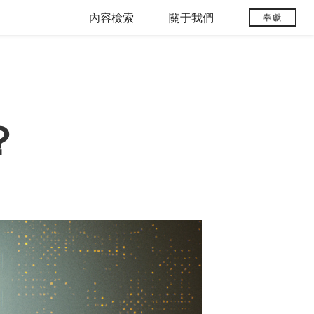
內容檢索
關于我們
奉獻
？