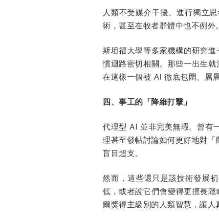
人類不受媒介干擾、進行獨立思
術，甚至在牧者群體中也不例外
斯坦福大學等
多家機構的研究
進
慣迴路密切相關。那些一出生就
在這樣一個被 AI 徹底包圍、
四、事工的「降維打擊」
代理型 AI 並非完美無瑕。曾有
理甚至發帖討論如何更好地對「
盲目超支。
然而，這些還只是該技術發展初
低，或者說它們會變得更擅長隱瞞
爾獎得主級別的人類智慧，讓人