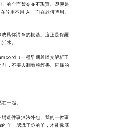
AI」的全面禁令並不現實。即便是
在於用不用 AI，而在於何時用、
作成爲你講章的根基。這正是保羅
出活水。
用 Gramcord（一種早期希臘文解析工
之前，不要去翻看釋經書。同樣的
活在一起。
在場這件事無法外包。我的一位事
你的羊；認識了你的羊，才能像基