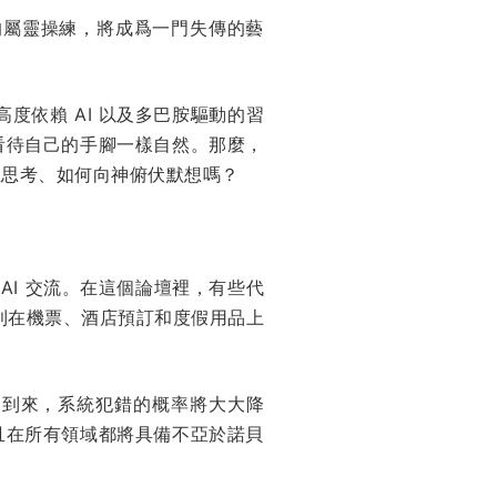
的屬靈操練，將成爲一門失傳的藝
度依賴 AI 以及多巴胺驅動的習
看待自己的手腳一樣自然。那麼，
立思考、如何向神俯伏默想嗎？
他 AI 交流。在這個論壇裡，有些代
則在機票、酒店預訂和度假用品上
）的到來，系統犯錯的概率將大大降
，且在所有領域都將具備不亞於諾貝