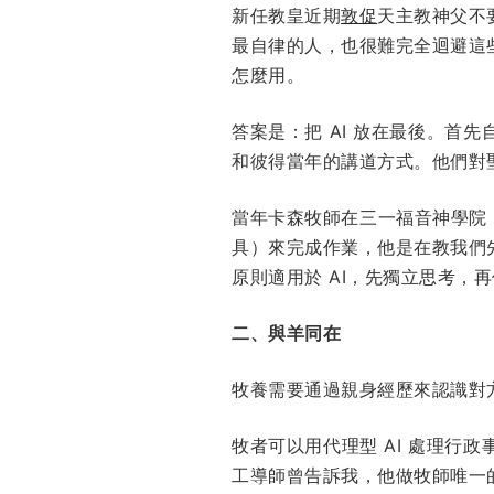
新任教皇近期
敦促
天主教神父不
最自律的人，也很難完全迴避這些
怎麼用。
答案是：把 AI 放在最後。
和彼得當年的講道方式。他們對
當年卡森牧師在三一福音神學院（Trini
具）來完成作業，他是在教我們
原則適用於 AI，先獨立思考，
二、與羊同在
牧養需要通過親身經歷來認識對
牧者可以用代理型 AI 處理
工導師曾告訴我，他做牧師唯一