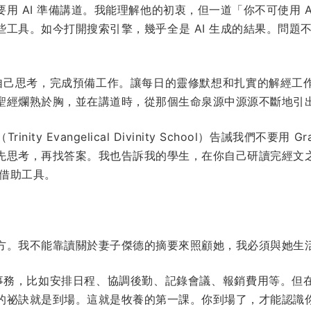
要用 AI 準備講道。我能理解他的初衷，但一道「你不可使用 
工具。如今打開搜索引擎，幾乎全是 AI 生成的結果。問題不
首先自己思考，完成預備工作。讓每日的靈修默想和扎實的解經工
聖經爛熟於胸，並在講道時，從那個生命泉源中源源不斷地引
ty Evangelical Divinity School）告誡我們不要
先思考，再找答案。我也告訴我的學生，在你自己研讀完經文
再借助工具。
方。我不能靠讀關於妻子傑德的摘要來照顧她，我必須與她生
行政事務，比如安排日程、協調後勤、記錄會議、報銷費用等。但
的祕訣就是到場。這就是牧養的第一課。你到場了，才能認識