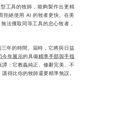
理型工具的牧師，能夠製作出更精
絕使用 AI 的牧者更快。在美
、無法獲取同等工具的忠心牧者，
一到三年的時間。屆時，它將與日益
司今年展示
的具備
精準手部與手指
夜譚：它教義純正、修辭完美、不
，講得比你的牧師還要精準無誤。