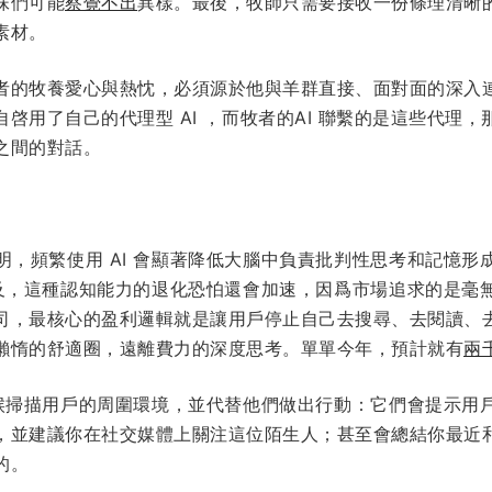
妹們可能
察覺不出
異樣。最後，牧師只需要接收一份條理清晰
素材。
者的牧養愛心與熱忱，必須源於他與羊群直接、面對面的深入
啓用了自己的代理型 AI ，而牧者的AI 聯繫的是這些代理
之間的對話。
明，頻繁使用 AI 會顯著降低大腦中負責批判性思考和記憶
益普及，這種認知能力的退化恐怕還會加速，因爲市場追求的是毫
司，最核心的盈利邏輯就是讓用戶停止自己去搜尋、去閱讀、
懶惰的舒適圈，遠離費力的深度思考。單單今年，預計就有
兩
全天候掃描用戶的周圍環境，並代替他們做出行動：它們會提示用
，並建議你在社交媒體上關注這位陌生人；甚至會總結你最近
的。