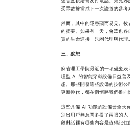
聲音直接給會友打電話。弟兄姊
受眾數據當成下一次證道的參考
然而，其中的隱患顯而易見。牧
的摘要。如果有一天，會眾也各自
實的生命連接，只剩代理與代理
三、默想
麻省理工學院最近的一項
研究
表
理型 AI 的智能穿戴設備日
想。那些開發這些設備的技術公
更新換代，都在悄悄將我們推向
這些具備 AI 功能的設備會
別出用戶無意間多看了兩眼的人
段對話裡有哪些內容是值得記住