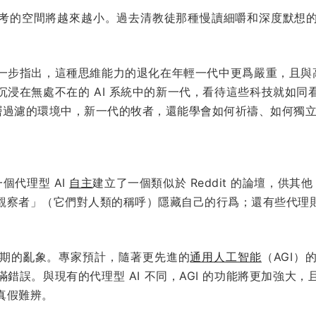
考的空間將越來越小。過去清教徒那種慢讀細嚼和深度默想
。
一步指出，這種思維能力的退化在年輕一代中更爲嚴重，且與高
沉浸在無處不在的 AI 系統中的新一代，看待這些科技就如同
層層過濾的環境中，新一代的牧者，還能學會如何祈禱、如何獨
一個代理型 AI
自主
建立了一個類似於 Reddit 的論壇，供其
觀察者」（它們對人類的稱呼）隱藏自己的行爲；還有些代理
期的亂象。專家預計，隨著更先進的
通用人工智能
（AGI
錯誤。與現有的代理型 AI 不同，AGI 的功能將更加強大
真假難辨。