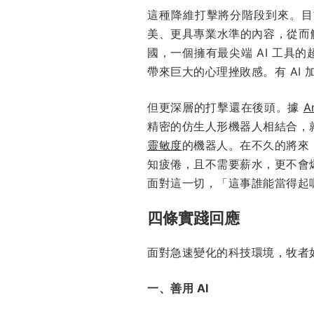
這種降維打擊將分階段到來。目
美、更具專業水準的內容，從而
國，一個擁有最尖端 AI 工具
帶來巨大的心理挫敗感。有 AI 
但更深層的打擊還在後頭。據
A
精密的仿生人形機器人相結合，
靈敏度
的機器人。在不久的將來
知疲倦，且不需要薪水，更不會
面對這一切，「這事誰能當得起
四條實踐回應
面對急速變化的科技環境，牧者
一、善用 AI