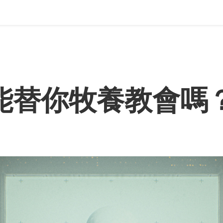
 能替你牧養教會嗎