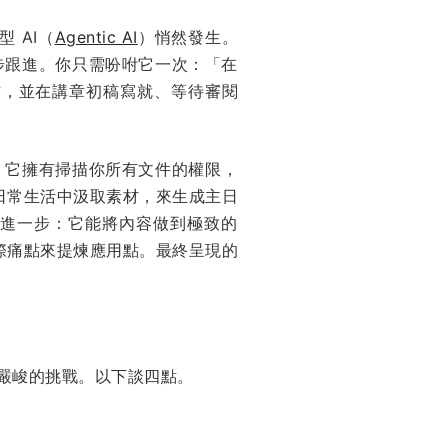
 AI（
Agentic AI
）悄然發生。
你步步跟進。你只需吩咐它一次：「在
作，並在講章初稿寫就、等待審閱
。它擁有掃描你所有文件的權限，
日常生活中汲取素材，來生成主日
則更進一步：它能將內容做到極致的
際痛點來提煉應用點。最終呈現的
了嚴峻的挑戰。以下談四點。