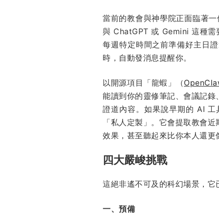
當前的教會與神學院正面臨著一
與 ChatGPT 或 Gemin
每週特定時間之前準備好主日證
時，自動發消息提醒你。
以開源項目「龍蝦」（
OpenCl
能讀到你的靈修筆記、會議記錄
證道內容。如果說早期的 AI 
「私人定製」。它會提取教會近
效果，甚至聽起來比你本人還更
四大嚴峻挑戰
這絕非遙不可及的科幻場景，它
一、預備