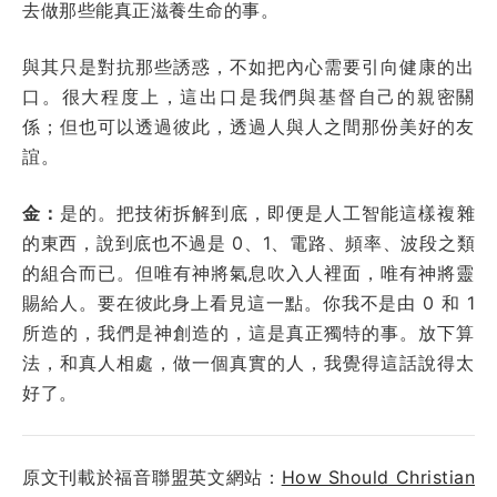
去做那些能真正滋養生命的事。
與其只是對抗那些誘惑，不如把內心需要引向健康的出
口。很大程度上，這出口是我們與基督自己的親密關
係；但也可以透過彼此，透過人與人之間那份美好的友
誼。
金：
是的。把技術拆解到底，即便是人工智能這樣複雜
的東西，說到底也不過是 0、1、電路、頻率、波段之類
的組合而已。但唯有神將氣息吹入人裡面，唯有神將靈
賜給人。要在彼此身上看見這一點。你我不是由 0 和 1
所造的，我們是神創造的，這是真正獨特的事。放下算
法，和真人相處，做一個真實的人，我覺得這話說得太
好了。
原文刊載於福音聯盟英文網站：
How Should Christian