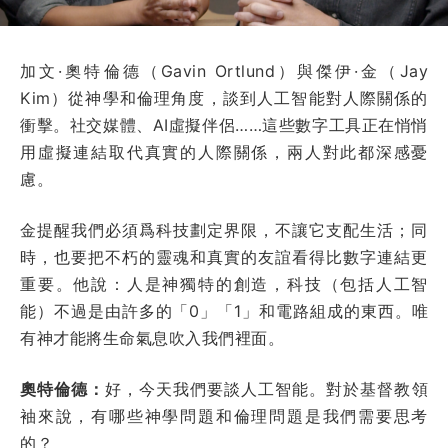
加文·奧特倫德（Gavin Ortlund）與傑伊·金（Jay
Kim）從神學和倫理角度，談到人工智能對人際關係的
衝擊。社交媒體、AI虛擬伴侶……這些數字工具正在悄悄
用虛擬連結取代真實的人際關係，兩人對此都深感憂
慮。
金提醒我們必須爲科技劃定界限，不讓它支配生活；同
時，也要把不朽的靈魂和真實的友誼看得比數字連結更
重要。他說：人是神獨特的創造，科技（包括人工智
能）不過是由許多的「0」「1」和電路組成的東西。唯
有神才能將生命氣息吹入我們裡面。
奧特倫德：
好，今天我們要談人工智能。對於基督教領
袖來說，有哪些神學問題和倫理問題是我們需要思考
的？