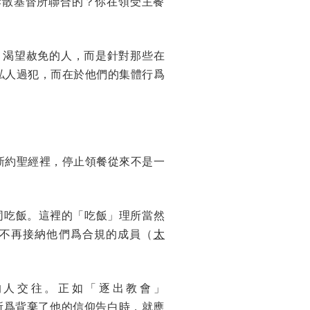
拆散基督所聯合的？你在領受主餐
、渴望赦免的人，而是針對那些在
私人過犯，而在於他們的集體行爲
新約聖經裡，停止領餐從來不是一
同吃飯。這裡的「吃飯」理所當然
不再接納他們爲合規的成員（
太
的人交往。正如「逐出教會」
作所爲背棄了他的信仰告白時，就應