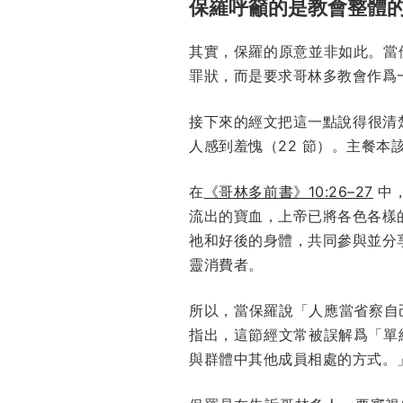
保羅呼籲的是教會整體
其實，保羅的原意並非如此。當
罪狀，而是要求哥林多教會作爲
接下來的經文把這一點說得很清楚
人感到羞愧（22 節）。主餐
在
《哥林多前書》10:26–27
中
流出的寶血，上帝已將各色各樣
祂和好後的身體，共同參與並分
靈消費者。
所以，當保羅說「人應當省察自己
指出，這節經文常被誤解爲「單
與群體中其他成員相處的方式。