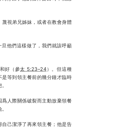
、蔑視弟兄姊妹，或者在教會身體
一旦他們這樣做了，我們就該呼籲
和好（參
太 5:23–24
）。但這種
不是等到領主餐前的幾分鐘才臨時
恕。
因爲人際關係破裂而主動放棄領餐
免。
得自己潔淨了再來領主餐；他是告