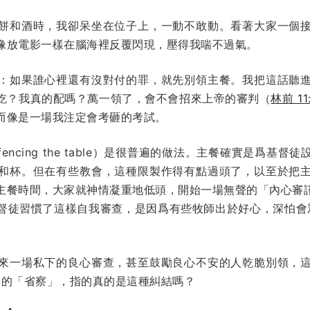
餅和酒時，我卻呆坐在位子上，一動不敢動。看著大家一個
像放電影一樣在腦海裡反覆閃現，壓得我喘不過氣。
：如果誰心裡還有沒對付的罪，就先別領主餐。我把這話聽
吃？我真的配嗎？萬一領了，會不會招來上帝的審判（
林前 11
而像是一場我注定會考砸的考試。
ncing the table）是很普遍的做法。主餐確實是爲基
和杯。但在有些教會，這種限製作得有點過頭了，以至於把
主餐時間，大家就神情凝重地低頭，開始一場無聲的「內心審
督徒習慣了這樣自我審查，是因爲有些牧師出於好心，深怕會眾
來一場私下的良心審查，甚至鼓勵良心不安的人乾脆別領，
的「省察」，指的真的是這種糾結嗎？