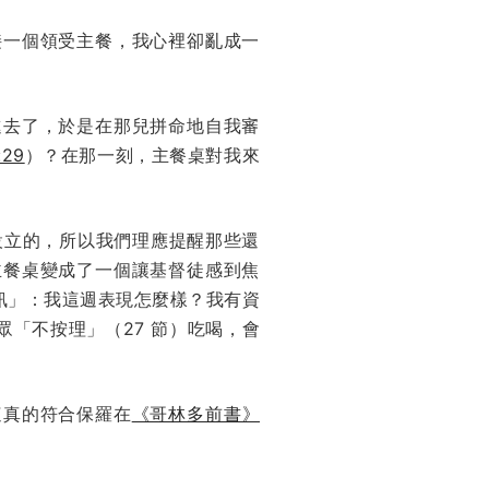
接一個領受主餐，我心裡卻亂成一
進去了，於是在那兒拼命地自我審
:29
）？在那一刻，主餐桌對我來
督徒設立的，所以我們理應提醒那些還
主餐桌變成了一個讓基督徒感到焦
訊」：我這週表現怎麼樣？我有資
「不按理」（27 節）吃喝，會
這真的符合保羅在
《哥林多前書》