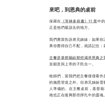
來吧，到恩典的桌前
保羅在
《哥林多前書》11 章
中
正是他們最該去的地方。
我們應當告訴弟兄姊妹：如果你
果你覺得自己不配，就請記住：
主餐是基督賜給那些渴求恩典之
並願意與上帝的子民合一。
牧師們，當我們把主餐僅僅看作
的施恩管道之外。但弟兄姊妹需
人準備的。在主餐桌前，基督藉
祂也正在復興那些掙扎中的靈魂