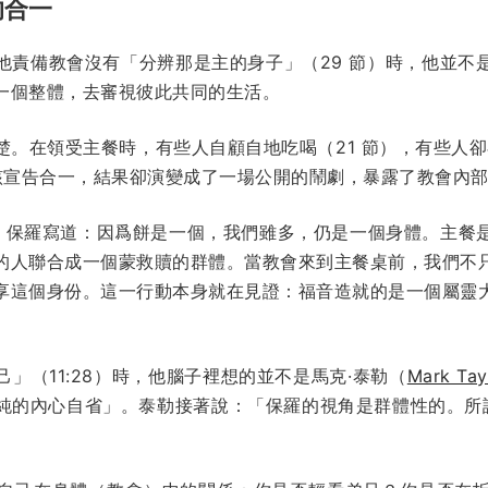
的合一
他責備教會沒有「分辨那是主的身子」（29 節）時，他並不
一個整體，去審視彼此共同的生活。
。在領受主餐時，有些人自顧自地吃喝（21 節），有些人卻
本該宣告合一，結果卻演變成了一場公開的鬧劇，暴露了教會內
，保羅寫道：因爲餅是一個，我們雖多，仍是一個身體。主餐
的人聯合成一個蒙救贖的群體。當教會來到主餐桌前，我們不
享這個身份。這一行動本身就在見證：福音造就的是一個屬靈
」（11:28）時，他腦子裡想的並不是馬克·泰勒（
Mark Tay
純的內心自省」。泰勒接著說：「保羅的視角是群體性的。所
」