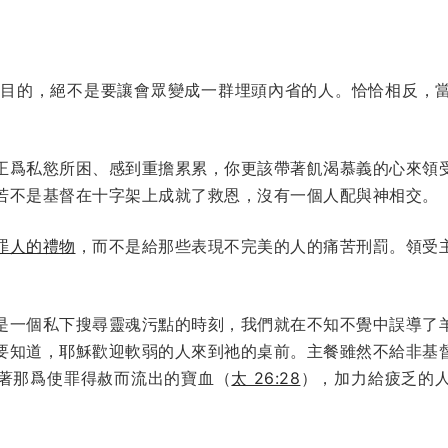
的目的，絕不是要讓會眾變成一群埋頭內省的人。恰恰相反，
正爲私慾所困、感到重擔累累，你更該帶著飢渴慕義的心來領
若不是基督在十字架上成就了救恩，沒有一個人配與神相交。
罪人的禮物
，而不是給那些表現不完美的人的痛苦刑罰。領受
是一個私下搜尋靈魂污點的時刻，我們就在不知不覺中誤導了
要知道，耶穌歡迎軟弱的人來到祂的桌前。主餐雖然不給非基
著那爲使罪得赦而流出的寶血（
太 26:28
），加力給疲乏的
。