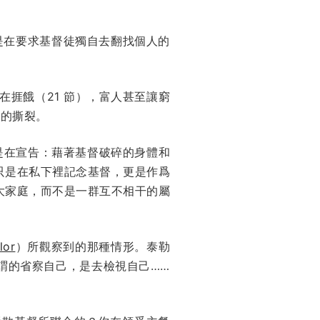
是在要求基督徒獨自去翻找個人的
在捱餓（21 節），富人甚至讓窮
部的撕裂。
是在宣告：藉著基督破碎的身體和
只是在私下裡記念基督，更是作爲
大家庭，而不是一群互不相干的屬
lor
）所觀察到的那種情形。泰勒
謂的省察自己，是去檢視自己……