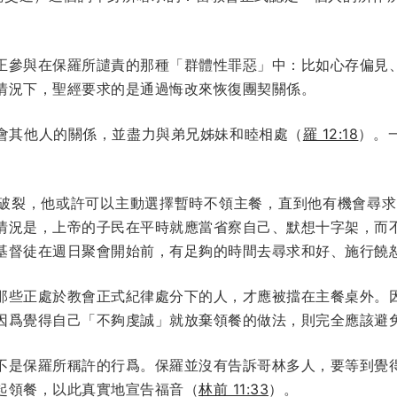
正參與在保羅所譴責的那種「群體性罪惡」中：比如心存偏見
情況下，聖經要求的是通過悔改來恢復團契關係。
會其他人的關係，並盡力與弟兄姊妹和睦相處（
羅 12:18
）。
破裂，他或許可以主動選擇暫時不領主餐，直到他有機會尋求
情況是，上帝的子民在平時就應當省察自己、默想十字架，而
基督徒在週日聚會開始前，有足夠的時間去尋求和好、施行饒
那些正處於教會正式紀律處分下的人，才應被擋在主餐桌外。
因爲覺得自己「不夠虔誠」就放棄領餐的做法，則完全應該避
不是保羅所稱許的行爲。保羅並沒有告訴哥林多人，要等到覺
起領餐，以此真實地宣告福音（
林前 11:33
）。