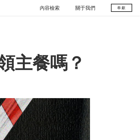
內容檢索
關于我們
奉獻
領主餐嗎？