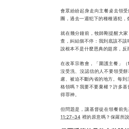
會眾紛紛起身走向主餐桌去領受
團，過去一週犯下的種種過犯，
就在幾分鐘前，牧師剛提醒大家
查，糾結個不停：我到底該不該
說根本不是什麼恩典的筵席，反
在改革宗教會，「圍護主餐」（fe
沒受洗、沒認信的人不要領受餅
慮、被迫不斷內省的地方。每到
格領嗎？我要不要棄權？許多基
得罪神。
但問題是，讓基督徒在領餐前先
11:27–34
裡的原意嗎？保羅所說