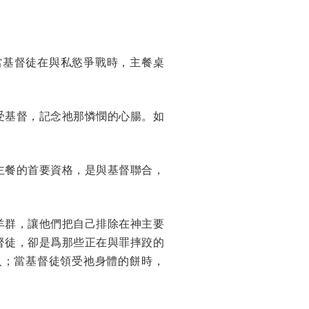
當基督徒在與私慾爭戰時，主餐桌
受基督，記念祂那憐憫的心腸。如
主餐的首要資格，是與基督聯合，
羊群，讓他們把自己排除在神主要
督徒，卻是爲那些正在與罪摔跤的
人；當基督徒領受祂身體的餅時，