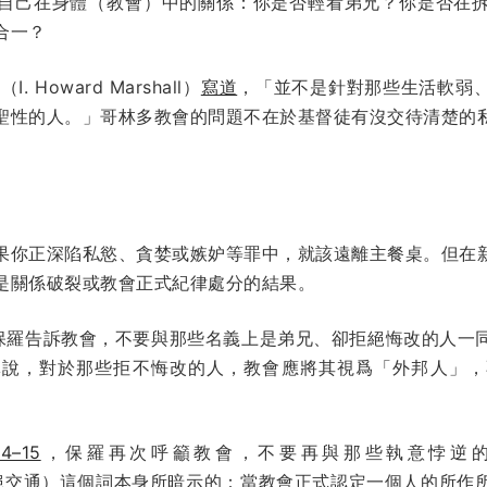
自己在身體（教會）中的關係：你是否輕看弟兄？你是否在
合一？
Howard Marshall）
寫道
，「並不是針對那些生活軟弱
聖性的人。」哥林多教會的問題不在於基督徒有沒交待清楚的
果你正深陷私慾、貪婪或嫉妒等罪中，就該遠離主餐桌。但在
是關係破裂或教會正式紀律處分的結果。
保羅告訴教會，不要與那些名義上是弟兄、卻拒絕悔改的人一
導說，對於那些拒不悔改的人，教會應將其視爲「外邦人」，
–15
，保羅再次呼籲教會，不要再與那些執意悖逆
原意爲斷絕交通）這個詞本身所暗示的：當教會正式認定一個人的所