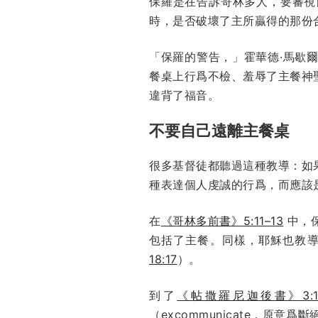
保羅是在告訴哥林多人，要審視
時，是否破壞了主所贏得的那份
「保羅的警告，」霍華德·馬歇爾（I. 
餐桌上行爲不檢、羞辱了主餐神
違背了福音。
不要自己遠離主餐桌
很多基督徒都聽過這種教導：如
種表達個人虔誠的行爲，而應該
在
《哥林多前書》5:11–13
中，
包括了主餐。同樣，耶穌也教
18:17
）。
到了
《帖撒羅尼迦後書》3:14
（excommunicate，