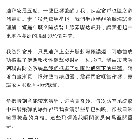
迪拜凌晨五點。一聲巨響驚醒了我，臥室窗戶也隨之劇
烈震動。妻子猛然驚醒坐起。我們半睡半醒的腦海試圖
理解：
這是什麼？
隨後腎上腺素驟然飆升，讓我想起中
東地區蔓延的混亂與恐懼噩夢。
我衝到窗外，只見迪拜上空升騰起嫋嫋濃煙。阿聯酋成
功攔截了伊朗報復性襲擊發射的一枚飛彈。我由衷感激
阿聯酋防空系統
爲我們抵禦了如雨點般落下的飛彈
。隨
著白晝漸長，爆炸聲持續迴盪，震得門窗哐當作響，更
讓家人和鄰居神經緊繃。
危機時刻竟能帶來清醒，這著實奇妙。每次防空系統擊
中來襲飛彈的爆炸都讓我看清那些早已知曉、卻被日常
喧囂掩蓋的真相。這些飛彈讓我瞬間洞悉何爲至關重
要。