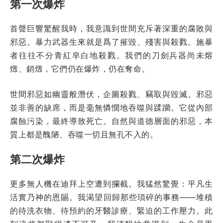
第一次爆炸
首聲巨響驚醒我時，我意識到世間充斥著深重的腐敗與
邪惡。暴力武器生來就是爲了摧毀、殘害與殺戮。施暴
者往往不分青紅皁白地殺戮。我們的刀劍兵器尚未熔
燬、銷燬，它們仍在爆炸，仍在奪命。
世間邪惡如幽靈般潛伏，企圖殺戮、竊取與毀滅。邪惡
並非善的缺席，而是毫無憐憫地吞噬與蹂躪。它從內部
腐蝕污染，最終導致死亡。自然與道德層面的邪惡，本
質上都是醜陋、吞噬一切且無孔不入的。
第二次爆炸
更多無人機在迪拜上空遭到攔截。我猛然驚覺：平凡生
活實乃神的恩賜。我渴望回歸那些瑣碎的事務——堆積
的待洗衣物、待預約的牙醫診療、緊迫的工作壓力。此