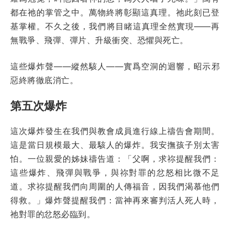
都在祂的掌管之中。萬物終將彰顯這真理。祂此刻已登
基掌權。不久之後，我們將目睹這真理全然實現——再
無戰爭、飛彈、彈片、升級衝突、恐懼與死亡。
這些爆炸聲——縱然駭人——實爲空洞的迴響，昭示邪
惡終將徹底消亡。
第五次爆炸
這次爆炸發生在我們與教會成員進行線上禱告會期間。
這是當日規模最大、最駭人的爆炸。我安撫孩子別太害
怕。一位親愛的姊妹禱告道：「父啊，求祢提醒我們：
這些爆炸、飛彈與戰爭，與祢對罪的忿怒相比微不足
道。求祢提醒我們向周圍的人傳福音，因我們渴慕他們
得救。」爆炸聲提醒我們：當神再來審判活人死人時，
祂對罪的忿怒必臨到。