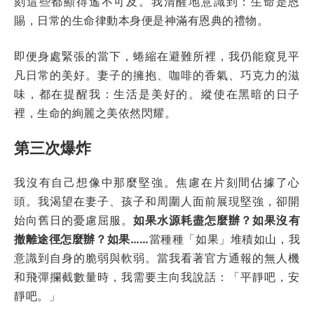
刻這些都顯得遙不可及。我清醒地意識到：生命是恩
賜，日常的生命律動本身便是神滿有恩典的禮物。
即便身處緊張的當下，蜷縮在避難所裡，我仍能窺見平
凡日常的美好。妻子的擁抱、咖啡的香氣、巧克力的滋
味，都在提醒我：生活是美好的。縱使在黑暗的日子
裡，生命的絢麗之美依然閃耀。
第三次爆炸
我沒有自己想像中那麼堅強。焦慮在片刻間佔據了心
頭。我渴望在妻子、孩子和周圍人面前展現堅強，卻開
始向舊日的憂慮屈服。
如果水源耗盡怎麼辦？如果沒有
撤離途徑怎麼辦？如果……
當種種「如果」堆積如山，我
意識到自身的脆弱與軟弱。當我看著官方通報的無人機
和飛彈攔截數量時，我需要主向我說話：「平靜吧，安
靜吧。」