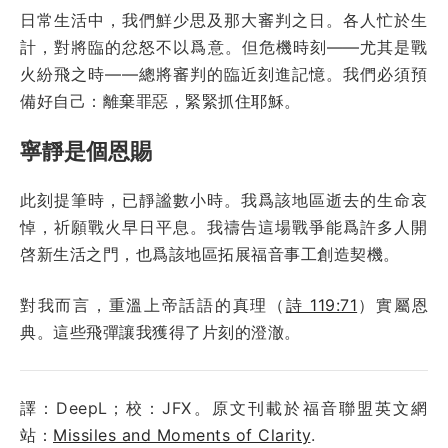
日常生活中，我們鮮少思及那大審判之日。各人忙於生
計，對將臨的忿怒不以爲意。但危機時刻——尤其是戰
火紛飛之時——總將審判的臨近刻進記憶。我們必須預
備好自己：離棄罪惡，緊緊抓住耶穌。
寧靜是個恩賜
此刻提筆時，已靜謐數小時。我爲該地區逝去的生命哀
悼，祈願戰火早日平息。我禱告這場戰爭能爲許多人開
啓新生活之門，也爲該地區拓展福音事工創造契機。
對我而言，重溫上帝話語的真理（
詩 119:71
）實屬恩
典。這些飛彈讓我獲得了片刻的澄澈。
譯：DeepL；校：JFX。原文刊載於福音聯盟英文網
站：
Missiles and Moments of Clarity
.