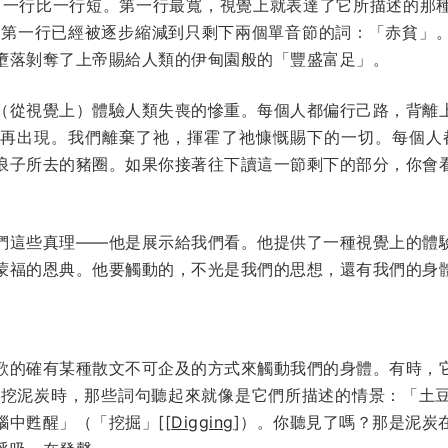
 行，一行比一行短。第一行最寬，視覺上就表達了它所描述的
展的第一行已經被逐步縮減到只剩下兩個單音節的詞：「赤貧」
墮落剝奪了上帝賜給人類的伊甸園般的「豐盛富足」。
（從視覺上）體驗人類失喪的慘重。每個人都偏行己路，背離
再出現。我們離棄了祂，揮霍了祂慷慨賜下的一切。每個人都
浪子所去的豬圈。如果你接著往下讀這一節剩下的部分，你會
們這些真理——他是展示給我們看。他提供了一種視覺上的體
蒙福的恩典。他要觸動的，不光是我們的思想，還有我們的身
歌的確有某種散文不可企及的方式來觸動我們的身體。有時，
在挖泥炭時，那些詞句聽起來就像是它們所描述的情景：「土
中甦醒」（「挖掘」[[
Digging
]）。你聽見了嗎？那是泥炭