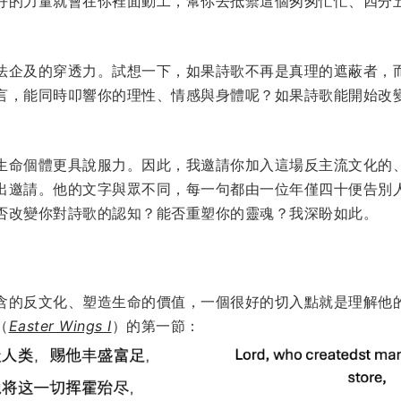
好的力量就會在你裡面動工，幫你去抵禦這個匆匆忙忙、四分
法企及的穿透力。試想一下，如果詩歌不再是真理的遮蔽者，
言，能同時叩響你的理性、情感與身體呢？如果詩歌能開始改
生命個體更具說服力。因此，我邀請你加入這場反主流文化的
出邀請。他的文字與眾不同，每一句都由一位年僅四十便告別
否改變你對詩歌的認知？能否重塑你的靈魂？我深盼如此。
含的反文化、塑造生命的價值，一個很好的切入點就是理解他
（
Easter Wings I
）的第一節：