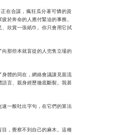
語正在合謀，瘋狂瓜分著可憐的資
幫疲於奔命的人應付緊迫的事務。
足、欣賞一張紙巾。你只會用它拭
了向那些本就盲從的人兜售立場的
了身體的同在，網絡會議讓見面流
體語言、親身經歷徹底斷裂。我甚
光速一般吐出字句，在它們的算法
盲目，覺察不到自己的麻木。這種