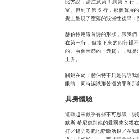
比方說，請注意第 1 到第 5
富。但到了第 5 行，那個寬
覺上呈現了墮落的毀滅性後果：
赫伯特用這首詩的形狀，讓我們
在第一行，但接下來的四行裡不
的、兩個音節的「赤貧」，就是
上升。
關鍵在於：赫伯特不只是告訴我
眼睛，同時認識那苦澀的罪和那
具身體驗
這聽起來似乎有些不可思議：詩
默斯·希尼寫到他的愛爾蘭父親
打／鏟刃乾脆地斬斷活根／在我腦