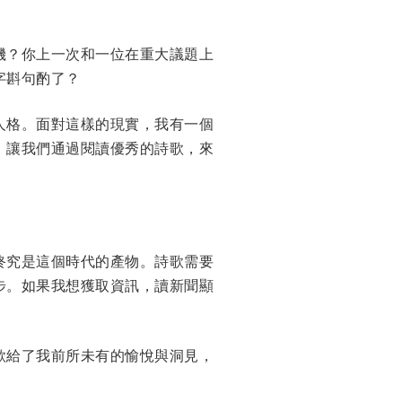
機？你上一次和一位在重大議題上
字斟句酌了？
人格。面對這樣的現實，我有一個
；讓我們通過閱讀優秀的詩歌，來
終究是這個時代的產物。詩歌需要
步。如果我想獲取資訊，讀新聞顯
歌給了我前所未有的愉悅與洞見，