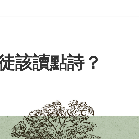
徒該讀點詩？