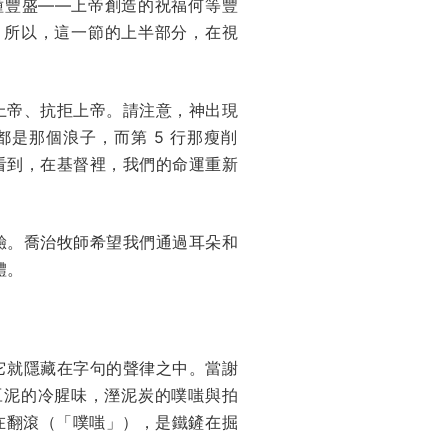
那種豐盛——上帝創造的祝福何等豐
。所以，這一節的上半部分，在視
上帝、抗拒上帝。請注意，神出現
是那個浪子，而第 5 行那瘦削
看到，在基督裡，我們的命運重新
驗。喬治牧師希望我們通過耳朵和
體。
它就隱藏在字句的聲律之中。當謝
豆泥的冷腥味，溼泥炭的噗嗤與拍
在翻滾（「噗嗤」），是鐵鏟在掘