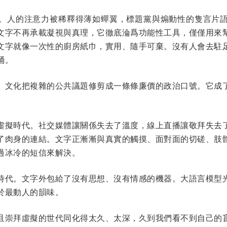
。人的注意力被稀釋得薄如蟬翼，標題黨與煽動性的隻言片
文字不再承載凝視與真理，它徹底淪爲功能性工具，僅僅用來
文字就像一次性的廚房紙巾，實用、隨手可棄。沒有人會去駐
桶。
。文化把複雜的公共議題修剪成一條條廉價的政治口號。它成
虛擬時代。社交媒體讓關係失去了溫度，線上直播讓敬拜失去
了肉身的連結。文字正漸漸與真實的觸摸、面對面的切磋、肢
過冰冷的短信來解決。
時代。文字外包給了沒有思想、沒有情感的機器。大語言模型
於最動人的韻味。
且崇拜虛擬的世代同化得太久、太深，久到我們看不到自己的