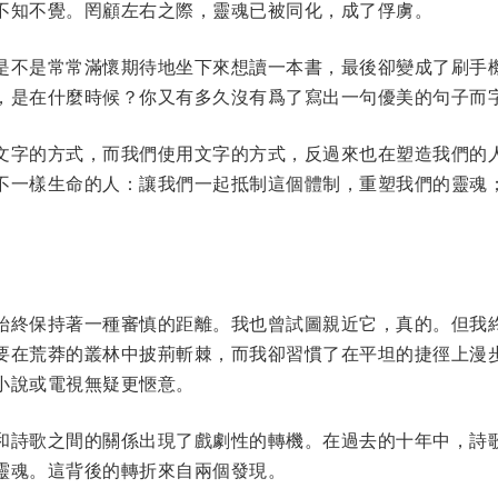
不知不覺。罔顧左右之際，靈魂已被同化，成了俘虜。
是不是常常滿懷期待地坐下來想讀一本書，最後卻變成了刷手
，是在什麼時候？你又有多久沒有爲了寫出一句優美的句子而
文字的方式，而我們使用文字的方式，反過來也在塑造我們的
不一樣生命的人：讓我們一起抵制這個體制，重塑我們的靈魂
始終保持著一種審慎的距離。我也曾試圖親近它，真的。但我
要在荒莽的叢林中披荊斬棘，而我卻習慣了在平坦的捷徑上漫
小說或電視無疑更愜意。
和詩歌之間的關係出現了戲劇性的轉機。在過去的十年中，詩
靈魂。這背後的轉折來自兩個發現。