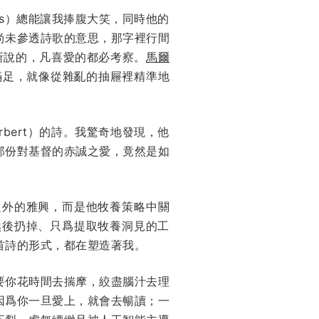
ins）總能讓我捧腹大笑，同時他的
便尚未參透詩歌的意思，那字裡行間
所說的，凡喜愛的都必考察。
馬爾
來滿足，就像從雜亂的抽屜裡精準地
rbert）的詩。我驚奇地發現，他
那份對基督的赤誠之愛，竟然是如
作之外的雅興，而是他牧養策略中關
然後扔掉、只爲提取牧養洞見的工
首詩的形式，都在塑造著我。
要你花時間去揣摩，絞盡腦汁去理
因爲你一旦愛上，就會去暢讀；一