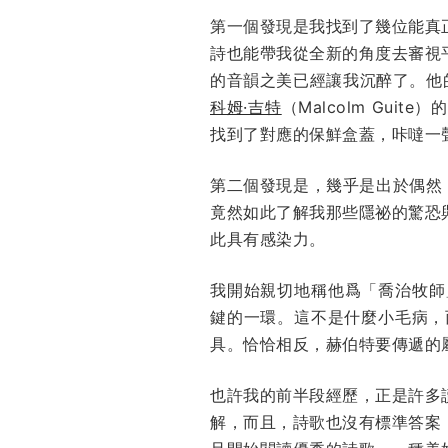
第一個發現是我找到了幾位能真正引
詩也能帶我從全新的角度去審視平
的音韻之美已經讓我沉醉了。他
科姆·吉特
（Malcolm Gu
找到了對應的保鮮盒蓋，咔噠一
第二個發現是，幾乎是出於偶然，我
竟然如此了解我那些隱祕的驚恐
此具有感染力。
我開始親切地稱他爲「喬治牧師」
鍵的一環。這不是什麼小毛病，
具。恰恰相反，赫伯特要傳遞的
也許我的前半段經歷，正是許多
解，而且，詩歌也沒有標準答案