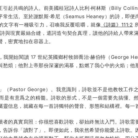
起共鳴的詩人。前美國桂冠詩人比利·柯林斯（Billy Coll
常生活。至於謝默斯·希尼（Seamus Heaney）的詩，即
的文字有一種吸引力，召喚我反覆咀嚼，就像
《詩篇》111:2
ite）的詩與現實嚴絲合縫，遣詞造句契合真理，讀他的詩給人帶
聲，密實地扣在容器上。
開始閱讀 17 世紀英國鄉村牧師喬治·赫伯特（George He
與愁煩；他對上帝那份深邃的渴慕，點燃了我心中的火焰；他
（Pastor George）。我意識到，詩歌並不是他教牧工
而是有意爲之的精髓。詩歌的形式，不是一個需要先搞懂、
屬靈信息，就藏在每一首詩獨特的聲音、形態和結構裡。每一
讀者的真實寫照：你很想喜歡詩歌，卻始終無法入門。詩歌需
，告訴你「讀對了」。即便如此，我依然希望你能愛上詩歌。