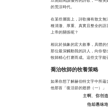
旦開始閱讀優秀的詩歌，一種美
的荒涼時代。
在某些層面上，詩歌擁有散文無
種清澈、厚重、真實且整全的語
上帝的關係呢？
相比於抽象的宏大敘事，具體的
那位最深觸動我的詩人，向你發
牧師精心打磨而成。這些文字能
喬治牧師的牧養策略
如果你想了解赫伯特文字中所蘊
他那首「復活節的翅膀（一）」