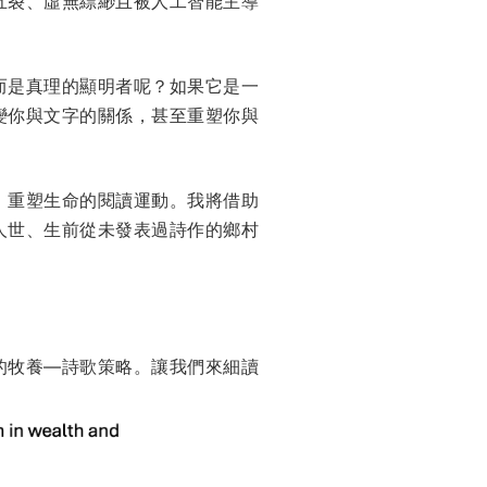
五裂、虛無縹緲且被人工智能主導
而是真理的顯明者呢？如果它是一
變你與文字的關係，甚至重塑你與
、重塑生命的閱讀運動。我將借助
人世、生前從未發表過詩作的鄉村
的牧養—詩歌策略。讓我們來細讀