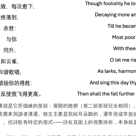
構就是它所描繪的形狀：展開的翅膀（第二節形狀完全相同）
視覺來與讀者溝通。散文主要是寫給耳朵聽的，通常排成常規
）。但詩歌有特定的形式——詩在頁面上的視覺排布，本身就