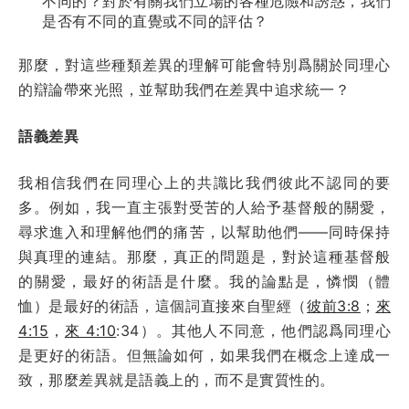
不同的？對於有關我們立場的各種危險和誘惑，我們
是否有不同的直覺或不同的評估？
那麼，對這些種類差異的理解可能會特別爲關於同理心
的辯論帶來光照，並幫助我們在差異中追求統一？
語義差異
我相信我們在同理心上的共識比我們彼此不認同的要
多。例如，我一直主張對受苦的人給予基督般的關愛，
尋求進入和理解他們的痛苦，以幫助他們——同時保持
與真理的連結。那麼，真正的問題是，對於這種基督般
的關愛，最好的術語是什麼。我的論點是，憐憫（體
恤）是最好的術語，這個詞直接來自聖經（
彼前3:8
；
來
4:15
，
來 4:10
:34）。其他人不同意，他們認爲同理心
是更好的術語。但無論如何，如果我們在概念上達成一
致，那麼差異就是語義上的，而不是實質性的。