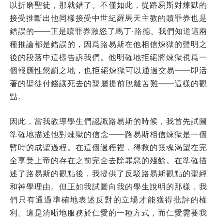
以折磨聖徒，那就錯了。不僅如此，從路易斯對煉獄的
接受推斷出他同樣接受中世紀羅馬天主教的贖罪券也是
錯誤的——正是贖罪券激怒了馬丁·路德。我們知道這兩
種推論都是錯誤的，因爲路易斯在他相信煉獄的聲明之
後的段落中這樣告訴我們。他明確地拒絕將煉獄視爲一
個報應性懲罰之地，也拒絕煉獄可以通過交易——即活
著的聖徒付錢讓死去的親屬提前脫離苦難——這樣的觀
點。
因此，當我教導學生們認識路易斯的時候，我首先試圖
準確地描述他對煉獄的信念——路易斯相信煉獄是一個
暫時的成聖過程。在這個過程裡，得救的靈魂渴望在完
全享受上帝的存在之前完全去除罪惡的殘餘。在準確描
述了路易斯的觀點後，我提供了反駁路易斯觀點的聖經
和神學理由。但正如我試圖向我的學生說明的那樣，我
們只有通過準確地表述反對的立場才能獲得批評的權
利。這是清晰地服務於仁愛的一種方式，而仁愛需要我