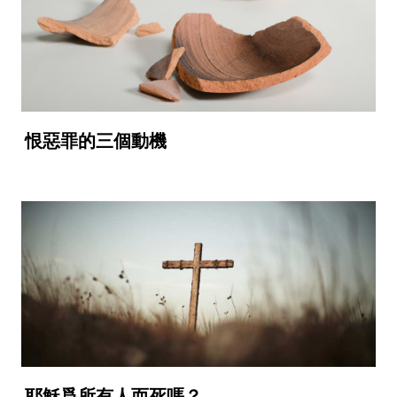
恨惡罪的三個動機
耶穌爲所有人而死嗎？