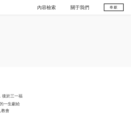
內容檢索
關于我們
奉獻
，後於三一福
她的一生獻給
人教會