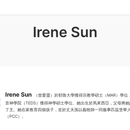
Irene Sun
Irene Sun
（曾愛靈）於耶魯大學獲得宗教學碩士（MAR）學位
音神學院（TEDS）獲得神學碩士學位。她出生於馬來西亞，父母將
了主。她在家教育四個孩子，並於丈夫孫以義牧師一同服事匹茲堡華
（PCC）。