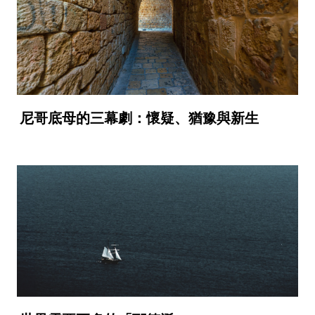
尼哥底母的三幕劇：懷疑、猶豫與新生