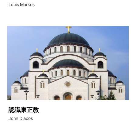
Louis Markos
認識東正教
John Diacos