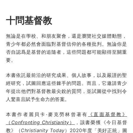
十問基督教
無論是在學校、和朋友聚會，還是瀏覽社交媒體動態，
青少年都必然會面臨對基督信仰的各種批判。無論你是
否自認爲是基督的追隨者，這些問題都可能顯得至關重
要。
本書依託最前沿的研究成果、個人故事，以及嚴謹的聖
經研究，試圖回應這些棘手的問題。而且，它邀請青少
年提出他們對基督教最尖銳的質問，並試圖從中找到令
人驚喜且賦予生命力的答案。
本書作者麗貝卡·麥克勞林曾著有
《直面基督教》
（
Confronting Christianity
）
，該書榮獲《今日基督
教》（
Christianity Today
）2020年度「美好正統」圖