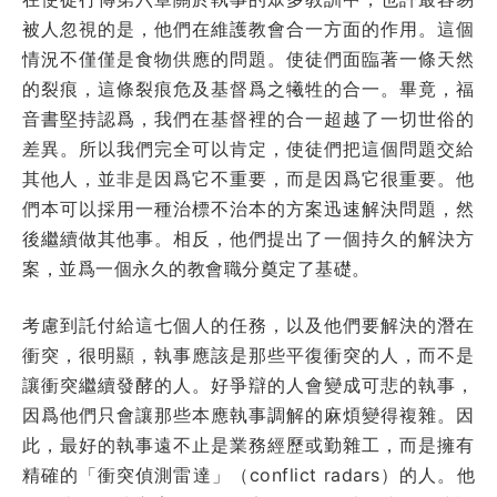
被人忽視的是，他們在維護教會合一方面的作用。這個
情況不僅僅是食物供應的問題。使徒們面臨著一條天然
的裂痕，這條裂痕危及基督爲之犧牲的合一。畢竟，福
音書堅持認爲，我們在基督裡的合一超越了一切世俗的
差異。所以我們完全可以肯定，使徒們把這個問題交給
其他人，並非是因爲它不重要，而是因爲它很重要。他
們本可以採用一種治標不治本的方案迅速解決問題，然
後繼續做其他事。相反，他們提出了一個持久的解決方
案，並爲一個永久的教會職分奠定了基礎。
考慮到託付給這七個人的任務，以及他們要解決的潛在
衝突，很明顯，執事應該是那些平復衝突的人，而不是
讓衝突繼續發酵的人。好爭辯的人會變成可悲的執事，
因爲他們只會讓那些本應執事調解的麻煩變得複雜。因
此，最好的執事遠不止是業務經歷或勤雜工，而是擁有
精確的「衝突偵測雷達」（conflict radars）的人。他