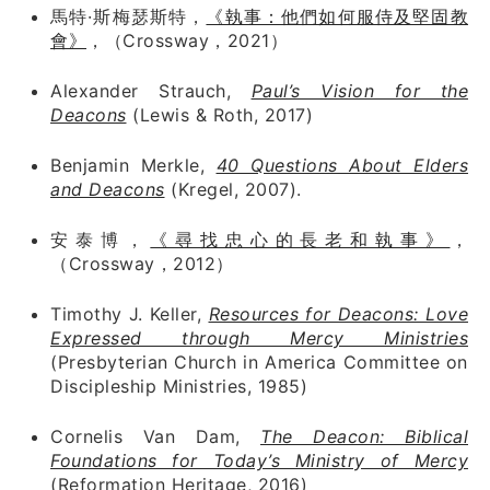
馬特·斯梅瑟斯特，
《執事：他們如何服侍及堅固教
會》
，（Crossway，2021）
Alexander Strauch,
Paul’s Vision for the
Deacons
(Lewis & Roth, 2017)
Benjamin Merkle,
40 Questions About Elders
and Deacons
(Kregel, 2007).
安泰博，
《尋找忠心的長老和執事》
，
（Crossway，2012）
Timothy J. Keller,
Resources for Deacons: Love
Expressed through Mercy Ministries
(Presbyterian Church in America Committee on
Discipleship Ministries, 1985)
Cornelis Van Dam,
The Deacon: Biblical
Foundations for Today’s Ministry of Mercy
(Reformation Heritage, 2016)