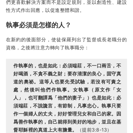
們更喜歡解決方案而不是設定規則，並以創造性、建設
性方式作出回應，以促進整體和諧。
執事必須是怎樣的人？
在新約的後面部分，使徒保羅列出了監督或長老職分的
資格，之後將注意力轉向了執事職分：
作執事的，也是如此：必須端莊，不一口兩舌，不
好喝酒，不貪不義之財；要存清潔的良心，固守真
道的奧祕。這等人也要先受試驗，若沒有可責之
處，然後叫他們作執事。女執事（原文作「女
人」，也可翻譯爲「他們的妻子」）也是如此：必
須端莊，不說讒言，有節制，凡事忠心。執事只要
作一個婦人的丈夫，好好管理兒女和自己的家。因
爲善作執事的，自己就得到美好的地步，並且在基
督耶穌裡的真道上大有膽量。
（提前3:8-13）