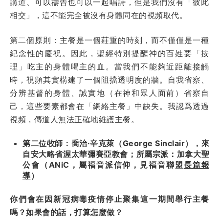
講道、可以禱告也可以一起唱詩，但是我們沒有「彼此
相交」，這不能完全被沒有身體同在的視頻取代。
第二個原則：主餐是一個莊重的時刻，而不僅僅是一種
紀念性的慶祝。因此，聖經特別提醒神的百姓要「按
理」吃主的身體喝主的血。當我們不能夠近距離接觸
時，視頻其實構建了一個阻擋透明度的牆。自我省察、
分辨基督的身體、誠實地（在神和眾人面前）省察自
己，這些要素都會在「網絡主餐」中缺失。我認爲透過
視頻，傳道人無法正確地維護主餐。
第二位牧師：喬治·辛克萊（George Sinclair），來
自安大略省渥太華彌賽亞教會；所屬宗派：加拿大聖
公會（ANiC，屬福音派信仰，見福音聯盟
長篇報
導
）
你們會在因新冠病毒疫情停止聚集這一期間舉行主餐
嗎？如果會的話，打算怎麼做？