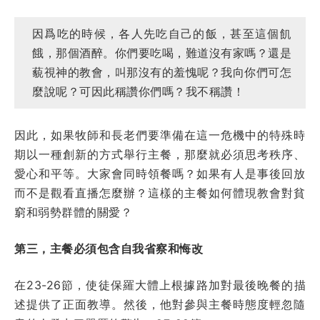
因爲吃的時候，各人先吃自己的飯，甚至這個飢
餓，那個酒醉。你們要吃喝，難道沒有家嗎？還是
藐視神的教會，叫那沒有的羞愧呢？我向你們可怎
麼說呢？可因此稱讚你們嗎？我不稱讚！
因此，如果牧師和長老們要準備在這一危機中的特殊時
期以一種創新的方式舉行主餐，那麼就必須思考秩序、
愛心和平等。大家會同時領餐嗎？如果有人是事後回放
而不是觀看直播怎麼辦？這樣的主餐如何體現教會對貧
窮和弱勢群體的關愛？
第三，主餐必須包含自我省察和悔改
在23-26節，使徒保羅大體上根據路加對最後晚餐的描
述提供了正面教導。然後，他對參與主餐時態度輕忽隨