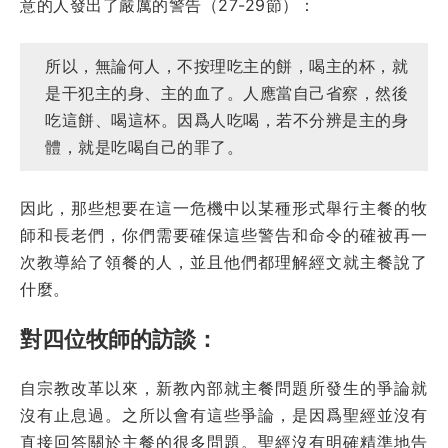
意的人發出了嚴厲的警告（27-29節）：
所以，無論何人，不按理吃主的餅，喝主的杯，就
是干犯主的身、主的血了。人應當自己省察，然後
吃這餅、喝這杯。因爲人吃喝，若不分辨是主的身
體，就是吃喝自己的罪了。
因此，那些想要在這一危機中以某種形式舉行主餐的牧
師和長老們，你們需要確保這些警告和命令的確被再一
次教導給了領餐的人，並且他們都理解經文就主餐說了
什麼。
對四位牧師的訪談：
自宗教改革以來，新教內部就主餐問題所發生的爭論就
沒有止息過。之所以會有這些爭論，是因爲聖經並沒有
直接回答關於主餐的很多問題。聖經沒有明確精準地告