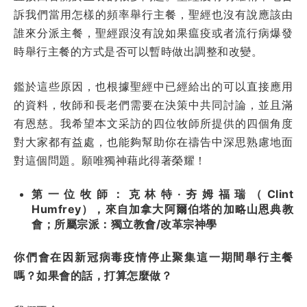
訴我們當用怎樣的頻率舉行主餐，聖經也沒有說應該由
誰來分派主餐，聖經跟沒有說如果瘟疫或者流行病爆發
時舉行主餐的方式是否可以暫時做出調整和改變。
鑑於這些原因，也根據聖經中已經給出的可以直接應用
的資料，牧師和長老們需要在決策中共同討論，並且滿
有恩慈。我希望本文采訪的四位牧師所提供的四個角度
對大家都有益處，也能夠幫助你在禱告中深思熟慮地面
對這個問題。願唯獨神藉此得著榮耀！
第一位牧師：克林特·夯姆福瑞（Clint
Humfrey），來自加拿大阿爾伯塔的加略山恩典教
會；所屬宗派：獨立教會/改革宗神學
你們會在因新冠病毒疫情停止聚集這一期間舉行主餐
嗎？如果會的話，打算怎麼做？