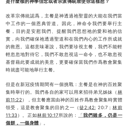
是什麼樣的神學信念或者宗派傳統致使你這樣想？
改革宗傳統認爲，主餐是神透過祂聖靈的大能在我們當
中工作的一個恩典管道。因此，神命令我們要舉行主
餐，目的是安慰我們、提醒我們思想祂的愛和祂的信
實，向我們確保祂透過聖道和在我們內心的工作所成就
的救恩。這都意味著說，我們要珍視主餐，我們不能輕
輕忽忽地對待它，我們不敢忽視這一命令，也不敢忽視
基督藉此要成就的美意，更要確保當我們作爲教會聚集
時就盡可能地舉行主餐。
但是在新冠疫情期間有一個挑戰：主餐是在神的百姓聚
集時舉行的。我們各自的家可以用來招待弟兄姊妹（
林
前11:22
），但主餐應當由神的百姓作爲教會聚集時實體
領受，這是教會聚集的目的之一（
徒2:42
; 20:7；
林前
11:33
）。正如
林前10:17
所說的：
「
我們雖多，仍是一
個餅，一個身體
」。