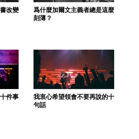
頁書改變
爲什麼加爾文主義者總是這麼
刻薄？
十件事
我衷心希望領會不要再說的十
句話