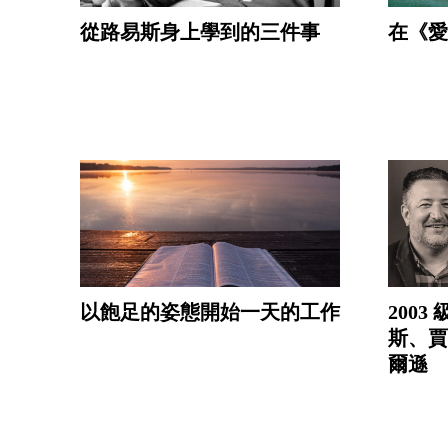
從路易斯身上學到的三件事
在《愛
以飽足的姿態開始一天的工作
200
斯、賈
爾遜