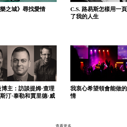
樂之城》尋找愛情
C.S. 路易斯怎樣用一
了我的人生
3 級博主：訪談提姆·查理
我衷心希望領會能做的
斯汀·泰勒和賈里德·威
情
查看更多