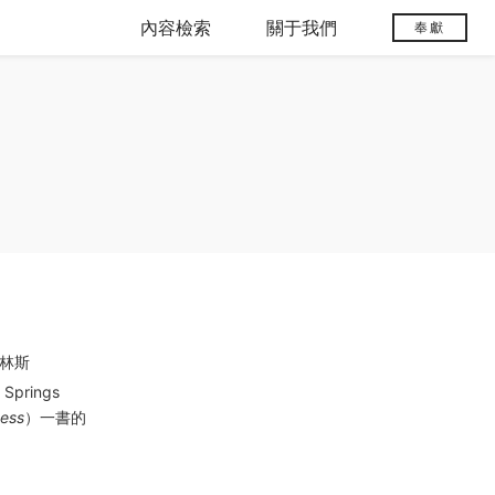
內容檢索
關于我們
奉獻
林斯
prings
ness
）一書的