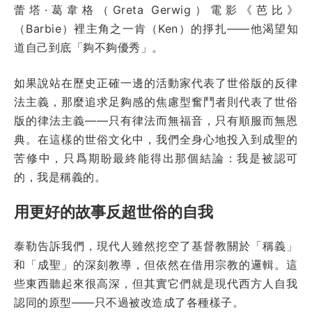
蕾塔·葛韋格（Greta Gerwig）電影《芭比》
（Barbie）裡主角之一肯（Ken）的掙扎——他渴望知
道自己到底「夠不夠優秀」。
如果說站在歷史正確一邊的活動家代表了世俗版的反律
法主義，那麼追求足夠感的焦慮型奮鬥者則代表了世俗
版的律法主義——只有律法而無福音，只有順服而無恩
典。在這樣的世俗文化中，我們全身心地投入到成聖的
苦修中，只爲期盼最終能得出那個結論：我是被認可
的，我是稱義的。
用更好的故事反超世俗的自我
泰勒告訴我們，現代人雖然挖空了基督教關於「稱義」
和「成聖」的深刻教導，但依然在借用宗教的邏輯。這
些東西聽起來很高深，但其實它們就是現代西方人自我
認同的原型——只不過被改造成了各種樣子。