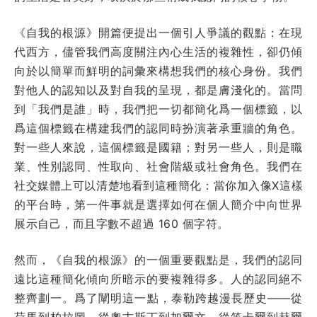
《自我的根源》開篇便提出一個引人爭議的觀點：在現
代西方，儘管我們高度關注內心生活的複雜性，卻仍傾
向於以簡單而鮮明的詞彙來構想我們的核心身份。我們
對他人的認知以及對自我的呈現，都是膚淺化的。當問
到「我們是誰」時，我們把一切都簡化爲一個標籤，以
爲這個標籤在構建我們的認同時扮演著承重牆的角色。
對一些人來說，這個標籤是國籍；對另一些人，則是職
業、性別認同、性取向、社會階級或社會角色。我們在
社交媒體上可以清楚地看到這種簡化：當你加入像X這樣
的平台時，第一件事就是選擇如何在個人簡介中向世界
展示自己，而且字數不超過 160 個字符。
然而，《自我的根源》的一個重要觀點是，我們的認同
遠比這種簡化傾向所暗示的要複雜得多。人的認同絕不
整齊劃一。爲了闡明這一點，泰勒跨越漫長歷史——從
荷馬到柏拉圖，從奧古斯丁到加爾文，從笛卡爾到赫爾