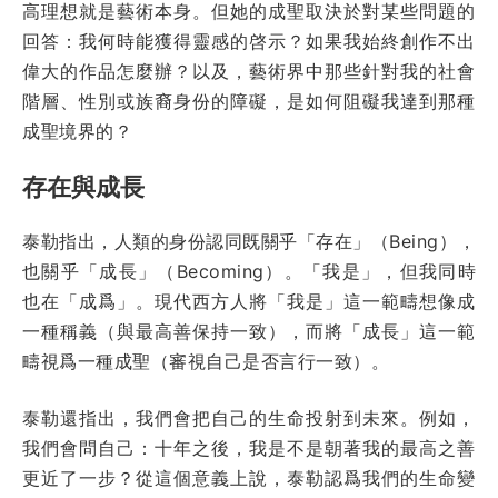
高理想就是藝術本身。但她的成聖取決於對某些問題的
回答：我何時能獲得靈感的啓示？如果我始終創作不出
偉大的作品怎麼辦？以及，藝術界中那些針對我的社會
階層、性別或族裔身份的障礙，是如何阻礙我達到那種
成聖境界的？
存在與成長
泰勒指出，人類的身份認同既關乎「存在」（Being），
也關乎「成長」（Becoming）。「我是」，但我同時
也在「成爲」。現代西方人將「我是」這一範疇想像成
一種稱義（與最高善保持一致），而將「成長」這一範
疇視爲一種成聖（審視自己是否言行一致）。
泰勒還指出，我們會把自己的生命投射到未來。例如，
我們會問自己：十年之後，我是不是朝著我的最高之善
更近了一步？從這個意義上說，泰勒認爲我們的生命變