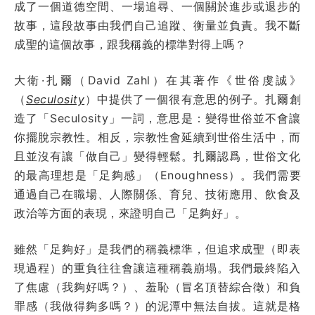
成了一個道德空間、一場追尋、一個關於進步或退步的
故事，這段故事由我們自己追蹤、衡量並負責。我不斷
成聖的這個故事，跟我稱義的標準對得上嗎？
大衛·扎爾（David Zahl）在其著作《世俗虔誠》
（
Seculosity
）中提供了一個很有意思的例子。扎爾創
造了「Seculosity」一詞，意思是：變得世俗並不會讓
你擺脫宗教性。相反，宗教性會延續到世俗生活中，而
且並沒有讓「做自己」變得輕鬆。扎爾認爲，世俗文化
的最高理想是「足夠感」（Enoughness）。我們需要
通過自己在職場、人際關係、育兒、技術應用、飲食及
政治等方面的表現，來證明自己「足夠好」。
雖然「足夠好」是我們的稱義標準，但追求成聖（即表
現過程）的重負往往會讓這種稱義崩塌。我們最終陷入
了焦慮（我夠好嗎？）、羞恥（冒名頂替綜合徵）和負
罪感（我做得夠多嗎？）的泥潭中無法自拔。這就是格