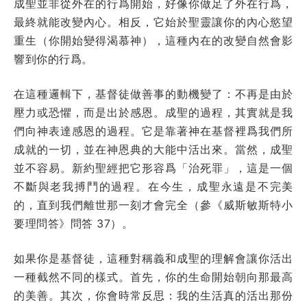
成聖並非從外在的行爲開始，好像你做足了外在行爲，
最終就能改變內心。相反，它始於聖靈讓你的內心慾望
重生（你開始變得渴慕神），這種內在的改變自然會影
響到你的行爲。
在這種邏輯下，基督徒做善事的動機變了：不再是由於
壓力或恐懼，而是出於感恩。成聖的過程，其實就是我
們向神表達感恩的過程。它是靠著神在基督裡爲我們所
成就的一切，並在神恩典的大能中活出來。當然，成聖
並不容易。新約聖經把它形容爲「治死罪」，這是一個
不斷與老我搏鬥的過程。在今生，成聖永遠是不完美
的，直到我們離世那一刻才會完全（參《威斯敏斯特小
要理問答》問答 37）。
如果你是基督徒，這種對稱義和成聖的理解會讓你活出
一種截然不同的樣式。首先，你的生命開始朝向那最高
的美善。其次，你會時常反思：我的生活真的活出那份