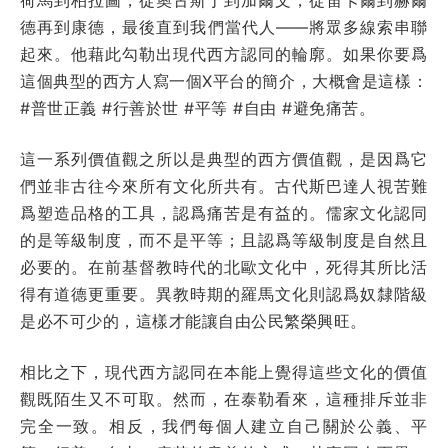
德再到康德，最後直到我們當代人——將眾多線索串聯
起來。他藉此勾勒出現代西方認同的輪廓。如果你要爲
這個典型的西方人寫一個X平台的簡介，大概會是這樣：
#普世正義 #行善於世 #平等 #自由 #避免痛苦。
這一系列價值觀之所以是典型的西方價值觀，是因爲它
們並非古往今來所有文化所共有。古代斯巴達人視苦難
爲塑造品格的工具，認爲痛苦是有益的。儒家文化認同
的是等級制度，而不是平等；且認爲等級制度是自然且
必要的。在前基督教時代的北歐文化中，死得其所比活
得有道德更重要。異教時期的羅馬文化則認爲奴隸階級
是必不可少的，這樣才能讓自由公民繁榮興旺。
相比之下，現代西方認同在本能上覺得這些文化的價值
觀既陌生又不可取。然而，在泰勒看來，這種排斥並非
完全一致。相反，我們每個人建立自己關於公義、平