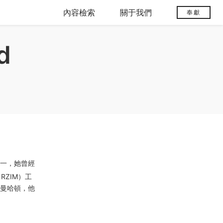
內容檢索
關于我們
奉獻
d
之一，她曾經
（RZIM）工
在曼哈頓，他
。