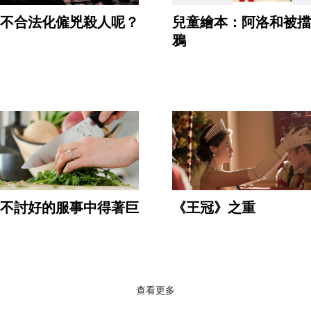
不合法化僱兇殺人呢？
兒童繪本：阿洛和被擋
鴉
不討好的服事中得著巨
《王冠》之重
查看更多