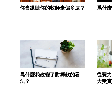
你會跟隨你的牧師走偏多遠？
爲什麼
爲什麼我改變了對籌款的看
從費力
法？
大獎賞