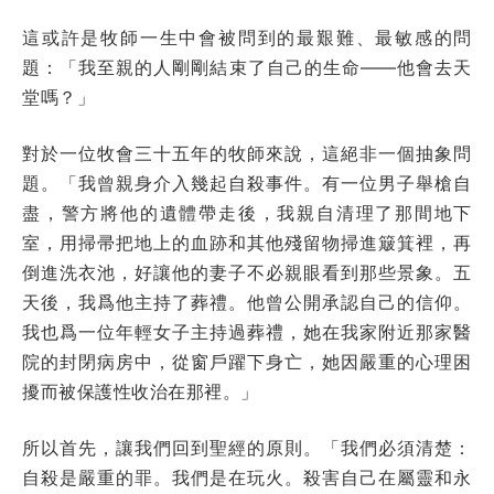
這或許是牧師一生中會被問到的最艱難、最敏感的問
題：「我至親的人剛剛結束了自己的生命——他會去天
堂嗎？」
對於一位牧會三十五年的牧師來說，這絕非一個抽象問
題。「我曾親身介入幾起自殺事件。有一位男子舉槍自
盡，警方將他的遺體帶走後，我親自清理了那間地下
室，用掃帚把地上的血跡和其他殘留物掃進簸箕裡，再
倒進洗衣池，好讓他的妻子不必親眼看到那些景象。五
天後，我爲他主持了葬禮。他曾公開承認自己的信仰。
我也爲一位年輕女子主持過葬禮，她在我家附近那家醫
院的封閉病房中，從窗戶躍下身亡，她因嚴重的心理困
擾而被保護性收治在那裡。」
所以首先，讓我們回到聖經的原則。「我們必須清楚：
自殺是嚴重的罪。我們是在玩火。殺害自己在屬靈和永