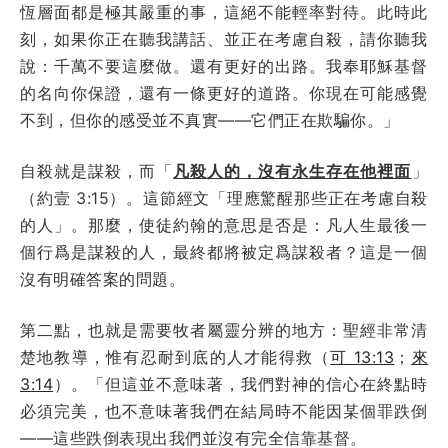
恆層面都是極其嚴重的事，這絕不能輕率對待。此時此
刻，如果你正在聽我講話、並正在考慮自殺，請你聽我
說：千萬不要這麼做。還有更好的出路。我奉耶穌基督
的名向你保證，還有一條更好的道路。你現在可能感覺
不到，但你的感受並不真實——它們正在欺騙你。」
自殺就是謀殺，而「
凡殺人的，沒有永生存在他裡面
」
（約壹 3:15）。這節經文「理應驚醒那些正在考慮自殺
的人」。那麼，使徒約翰的意思是否是：凡人生最後一
個行爲是謀殺的人，最終都將被定爲謀殺者？這是一個
沒有明確答案的問題。
第二點，也就是需要牧者屬靈分辨的地方：聖經非常清
楚地教導，惟有忍耐到底的人才能得救（
可 13:13
；
來
3:14
）。「但這並不意味著，我們對神的信心在終點時
必須完美，也不意味著我們在結局時不能因某個罪跌倒
——這些跌倒表現出我們並沒有完全信靠基督。