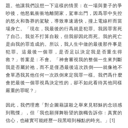
題。他讓我們設想一下這樣的情景：在一場與妻子的爭
吵後，他怒氣衝衝地離開家，駕車出門，因爲罪中失控
的怒火和魯莽的駕駛，導致車速過快，撞上電線杆而當
場身亡。「現在，我最後的行爲就是犯罪。我因罪害死
了自己。我並不打算自殺，但我卻因此而死。我的死亡
是由我的罪造成的。所以，我人生中做的最後那件事是
犯罪。這最後一個罪，是否足以決定我是否重生得
救？」答案是：不會。「神會審視我的整個一生來判斷
我是否屬於祂，而不是僅憑最後這次跌倒——
就像祂不
會單憑我其他任何一次跌倒來定我罪一樣
。我們爲什麼
會把最後一個罪視爲決定性的，卻不如此看待其他同樣
嚴重的罪呢？」
因此，我們理應「對企圖藉謀殺之舉來見耶穌的念頭感
到戰慄」，但「我也願揮舞盼望的旗幟告訴你：真實的
信心，也確實可能經歷一段黑暗到極點的時光。」[1]